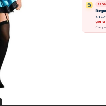
PROM
Rega
En com
gorra 
Campaña