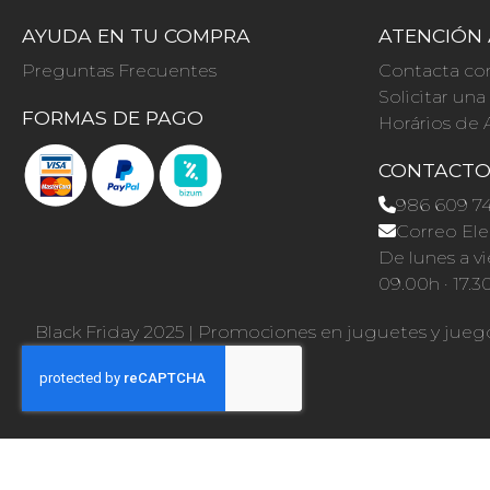
AYUDA EN TU COMPRA
ATENCIÓN 
Preguntas Frecuentes
Contacta co
Solicitar un
FORMAS DE PAGO
Horários de 
CONTACT
986 609 7
Correo Ele
De lunes a vi
09.00h · 17.3
Black Friday 2025
|
Promociones en juguetes y jueg