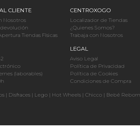
AL CLIENTE
CENTROXOGO
n Nosotros
Localizador de Tiendas
a devolución
¿Quienes Somos?
Apertura Tiendas Físicas
Trabaja con Nosotros
O
LEGAL
42
Aviso Legal
ctrónico
Política de Privacidad
ernes (laborables)
Política de Cookies
0h
Condiciones de Compra
os
|
Disfraces
|
Lego
|
Hot Wheels
|
Chicco
|
Bebé Rebor