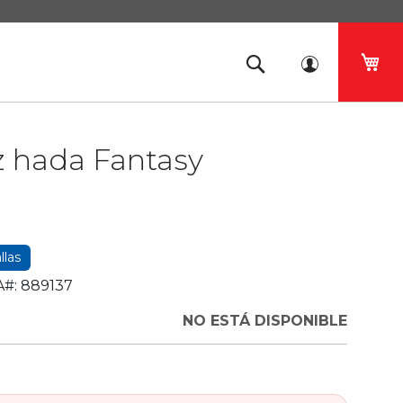
Mi 
z hada Fantasy
llas
#:
889137
NO ESTÁ DISPONIBLE