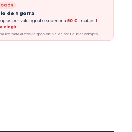
OCIÓN
lo de 1 gorra
pras por valor igual o superior a
50 €
, recibes
1
a elegir
.
 limitada al stock disponible, válida por tique de compra.