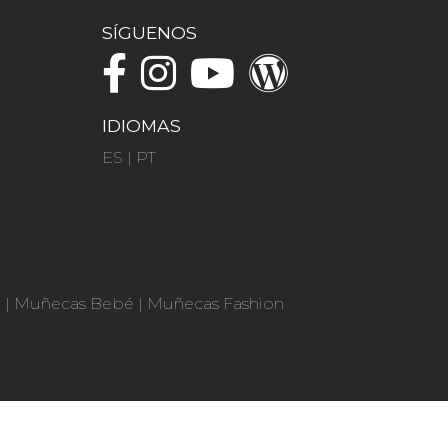
SÍGUENOS
IDIOMAS
ES
|
PT
n
|
Muñecas Bebé
|
Muñecas Fashion