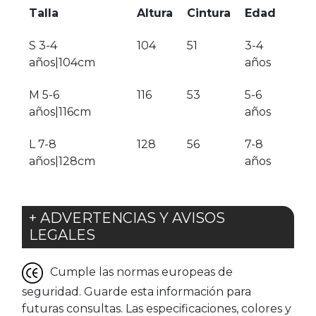
Talla
Altura
Cintura
Edad
S 3-4
104
51
3-4
años|104cm
años
M 5-6
116
53
5-6
años|116cm
años
L 7-8
128
56
7-8
años|128cm
años
+ ADVERTENCIAS Y AVISOS
LEGALES
Cumple las normas europeas de
seguridad. Guarde esta información para
futuras consultas. Las especificaciones, colores y