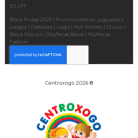
ES
|
PT
Black Friday 2025
|
Promociones en juguetes y
juegos
|
Disfraces
|
Lego
|
Hot Wheels
|
Chicco
|
Bebé Reborn
|
Muñecas Bebé
|
Muñecas
Fashion
Centroxogo 2026 ®