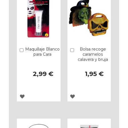
Maquillaje Blanco
Bolsa recoge
Añadir
Añadir
para Cara
caramelos
calavera y bruja
2,99 €
1,95 €
AGREGAR
AGREGAR
A
A
LOS
LOS
FAVORITOS
FAVORITOS