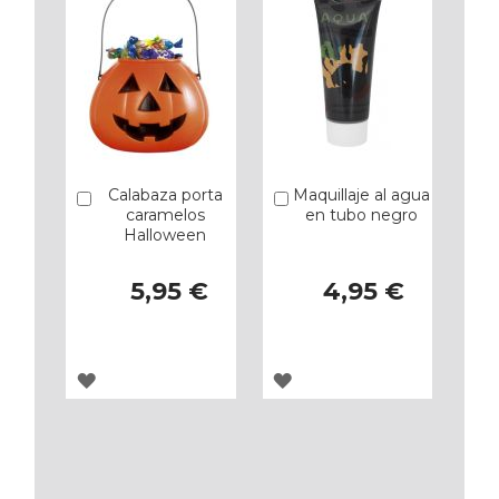
Calabaza porta
Maquillaje al agua
Añadir
Añadir
caramelos
en tubo negro
Halloween
5,95 €
4,95 €
AGREGAR
AGREGAR
A
A
LOS
LOS
FAVORITOS
FAVORITOS