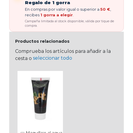
Regalo de 1 gorra
En compras por valor igual o superior a
50 €
,
recibes
1 gorra a elegir
.
Campaña limitada al stock disponible, válida por tique de
compra.
Productos relacionados
Comprueba los artículos para añadir a la
seleccionar todo
cesta o
Maquillaje al agua