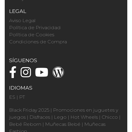
LEGAL
Aviso Legal
Política de Privacidad
Política de Cookies
Condiciones de Compra
SÍGUENOS
IDIOMAS
ES
|
PT
Black Friday 2025
|
Promociones en juguetes y
juegos
|
Disfraces
|
Lego
|
Hot Wheels
|
Chicco
|
Bebé Reborn
|
Muñecas Bebé
|
Muñecas
Fashion