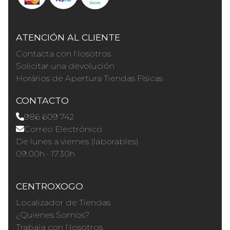
ATENCIÓN AL CLIENTE
Contacta con Nosotros
Solicitar una devolución
Horários de Apertura Tiendas Físicas
CONTACTO
986 609 742
Correo Electrónico
De lunes a viernes (laborables)
09.00h · 17.30h
CENTROXOGO
Localizador de Tiendas
¿Quienes Somos?
Trabaja con Nosotros