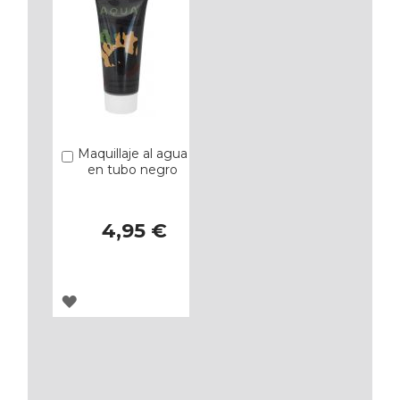
Maquillaje al agua
Añadir
en tubo negro
4,95 €
AGREGAR
A
LOS
FAVORITOS