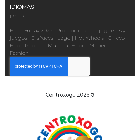
IDIOMAS
ES
|
PT
Black Friday 2025
|
Promociones en juguetes y
juegos
|
Disfraces
|
Lego
|
Hot Wheels
|
Chicco
|
Bebé Reborn
|
Muñecas Bebé
|
Muñecas
Fashion
Centroxogo 2026 ®