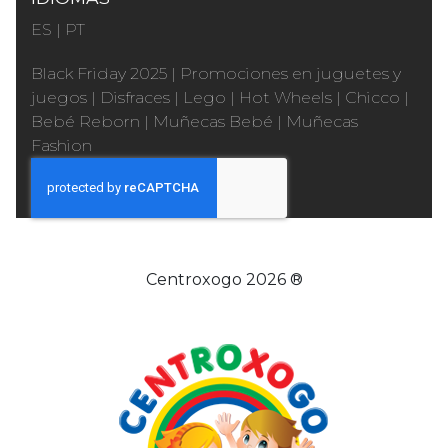
ES
|
PT
Black Friday 2025
|
Promociones en juguetes y
juegos
|
Disfraces
|
Lego
|
Hot Wheels
|
Chicco
|
Bebé Reborn
|
Muñecas Bebé
|
Muñecas
Fashion
Centroxogo 2026 ®