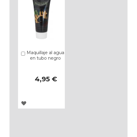
Maquillaje al agua
Añadir
en tubo negro
4,95 €
AGREGAR
A
LOS
FAVORITOS