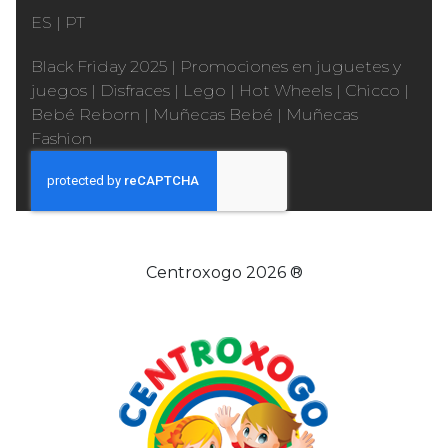
ES
|
PT
Black Friday 2025
|
Promociones en juguetes y
juegos
|
Disfraces
|
Lego
|
Hot Wheels
|
Chicco
|
Bebé Reborn
|
Muñecas Bebé
|
Muñecas
Fashion
Centroxogo 2026 ®