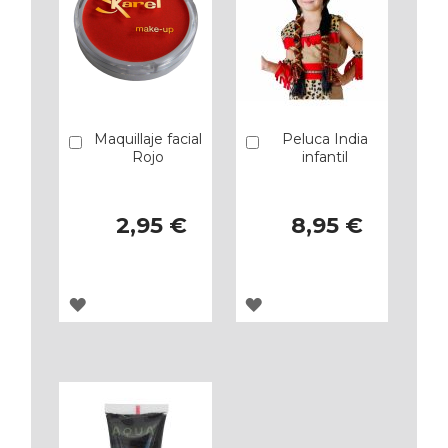
Maquillaje facial
Peluca India
Añadir
Añadir
Rojo
infantil
2,95 €
8,95 €
AGREGAR
AGREGAR
A
A
LOS
LOS
FAVORITOS
FAVORITOS