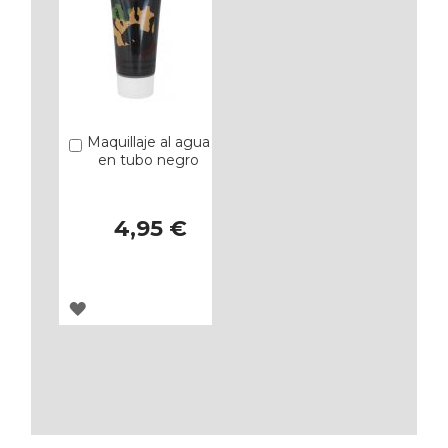
Maquillaje al agua
Añadir
en tubo negro
4,95 €
AGREGAR
A
LOS
FAVORITOS