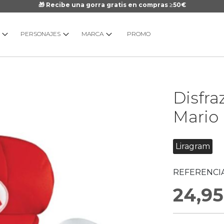
🎁 Recibe una gorra gratis en compras ≥50€
PERSONAJES
MARCA
PROMO
Saltar
Disfra
al
comienzo
Mario 
de
la
galería
Liragram
de
imágenes
REFERENCIA
24,95