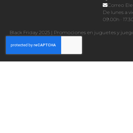
Correo Ele
De lunes a vi
09.00h · 17.3
Black Friday 2025
|
Promociones en juguetes y jueg