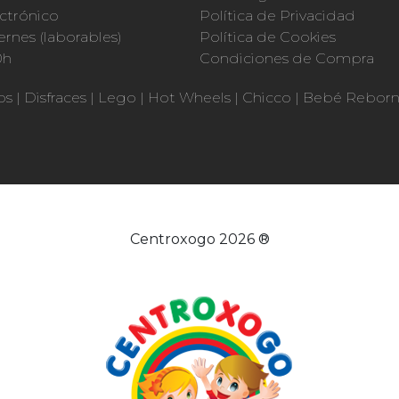
ctrónico
Política de Privacidad
ernes (laborables)
Política de Cookies
0h
Condiciones de Compra
os
|
Disfraces
|
Lego
|
Hot Wheels
|
Chicco
|
Bebé Rebor
Centroxogo 2026 ®