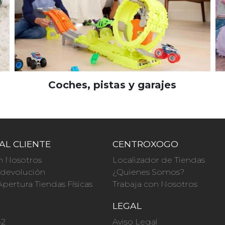
Coches, pistas y garajes
AL CLIENTE
CENTROXOGO
n Nosotros
Localizador de Tiendas
a devolución
¿Quienes Somos?
Apertura Tiendas Físicas
Trabaja con Nosotros
O
LEGAL
42
Aviso Legal