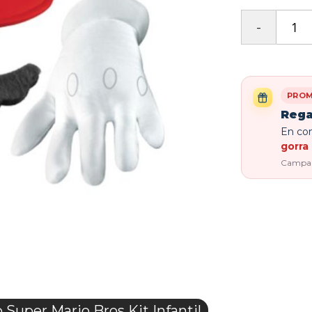
PROM
Rega
En com
gorra 
Campaña
uper Mario Bros Kit Infantil