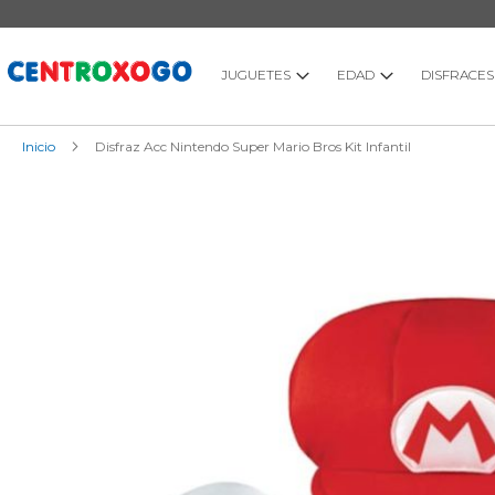
Ir
al
contenido
JUGUETES
EDAD
DISFRACES
Inicio
Disfraz Acc Nintendo Super Mario Bros Kit Infantil
Saltar
al
final
de
la
galería
de
imágenes