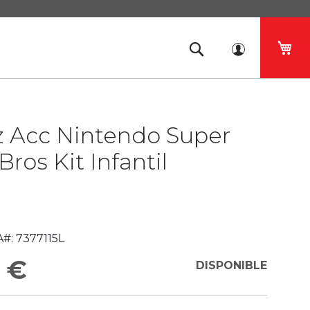
Mi 
z Acc Nintendo Super
Bros Kit Infantil
#:
7377115L
 €
DISPONIBLE