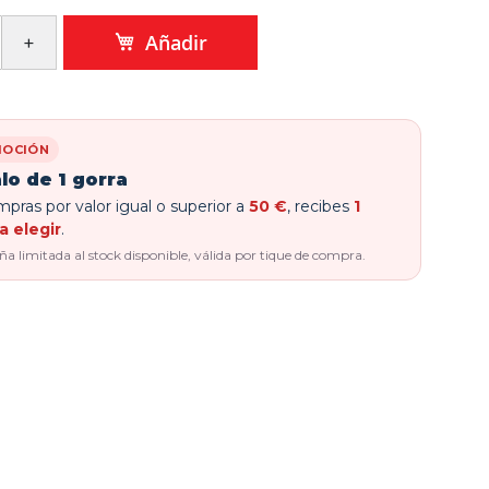
Añadir
OCIÓN
lo de 1 gorra
pras por valor igual o superior a
50 €
, recibes
1
a elegir
.
 limitada al stock disponible, válida por tique de compra.