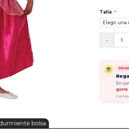
Talla
PROM
Rega
En com
gorra 
Campaña
 durmiente bolsa