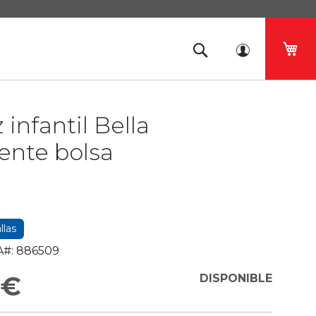
Mi 
 infantil Bella
ente bolsa
llas
#:
886509
 €
DISPONIBLE