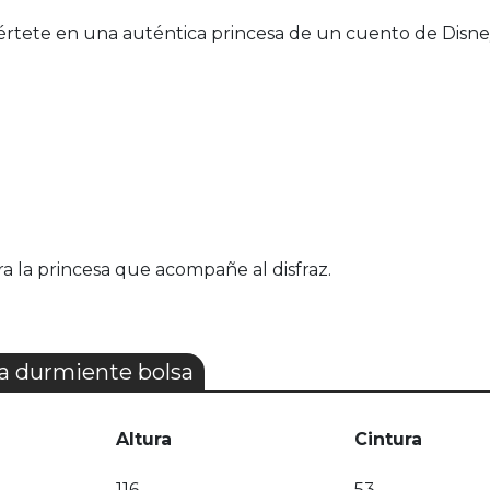
iértete en una auténtica princesa de un cuento de Disne
 la princesa que acompañe al disfraz.
la durmiente bolsa
Altura
Cintura
116
53