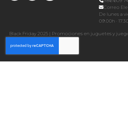
986 609 7
Correo Ele
De lunes a vi
09.00h · 17.3
Black Friday 2025
|
Promociones en juguetes y jueg