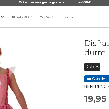
🎁 Recibe una gorra gratis en compras ≥50€
PERSONAJES
MARCA
PROMO
Saltar
Disfraz
al
comienzo
durmi
de
la
galería
Rubies
de
imágenes
Guía de ta
REFERENCIA
19,95