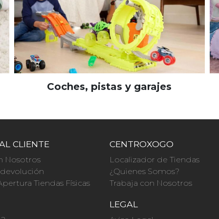
Coches, pistas y garajes
AL CLIENTE
CENTROXOGO
n Nosotros
Localizador de Tiendas
a devolución
¿Quienes Somos?
Apertura Tiendas Físicas
Trabaja con Nosotros
O
LEGAL