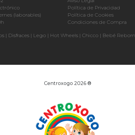
42
Aviso Legal
ctrónico
Política de Privacidad
ernes (laborables)
Política de Cookies
0h
Condiciones de Compra
os
|
Disfraces
|
Lego
|
Hot Wheels
|
Chicco
|
Bebé Rebor
Centroxogo 2026 ®