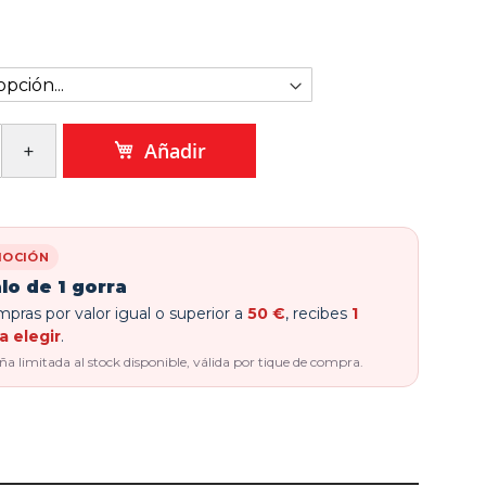
Añadir
OCIÓN
lo de 1 gorra
pras por valor igual o superior a
50 €
, recibes
1
a elegir
.
 limitada al stock disponible, válida por tique de compra.