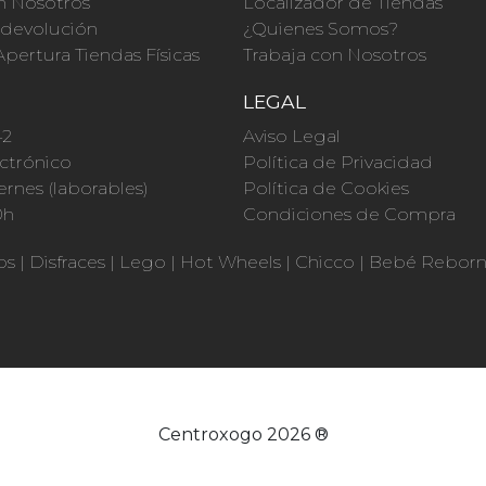
n Nosotros
Localizador de Tiendas
a devolución
¿Quienes Somos?
Apertura Tiendas Físicas
Trabaja con Nosotros
O
LEGAL
42
Aviso Legal
ctrónico
Política de Privacidad
ernes (laborables)
Política de Cookies
0h
Condiciones de Compra
os
|
Disfraces
|
Lego
|
Hot Wheels
|
Chicco
|
Bebé Rebor
Centroxogo 2026 ®