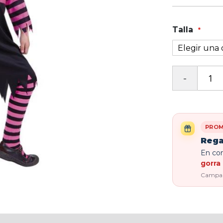
Talla
PROM
Rega
En com
gorra 
Campaña