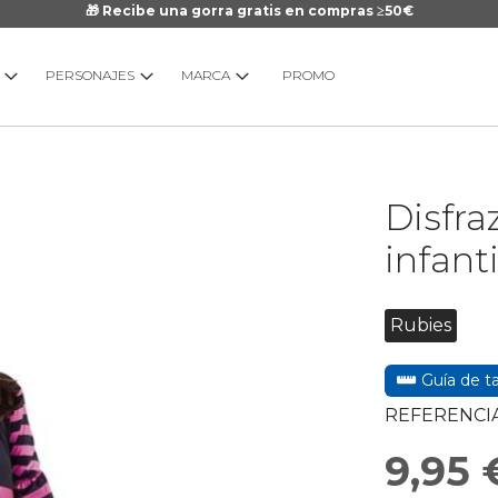
🎁 Recibe una gorra gratis en compras ≥50€
PERSONAJES
MARCA
PROMO
Saltar
Disfra
al
comienzo
infanti
de
la
galería
Rubies
de
imágenes
Guía de ta
REFERENCIA
9,95 