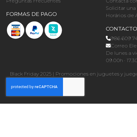
Preguntas Frecuentes
Contacta co
Solicitar un
FORMAS DE PAGO
Horários de 
CONTACT
986 609 7
Correo Ele
De lunes a vi
09.00h · 17.3
Black Friday 2025
|
Promociones en juguetes y jueg