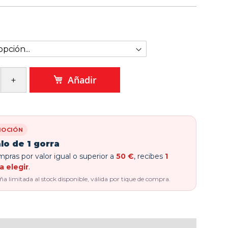
Añadir
OCIÓN
lo de 1 gorra
pras por valor igual o superior a
50 €
, recibes
1
a elegir
.
 limitada al stock disponible, válida por tique de compra.