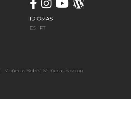
IDIOMAS
ES
|
PT
n
|
Muñecas Bebé
|
Muñecas Fashion