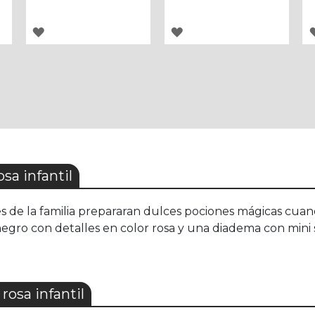
AGREGAR
AGREGAR
A
A
LOS
LOS
FAVORITOS
FAVORITOS
sa infantil
es de la familia prepararan dulces pociones mágicas cuand
negro con detalles en color rosa y una diadema con mini 
rosa infantil