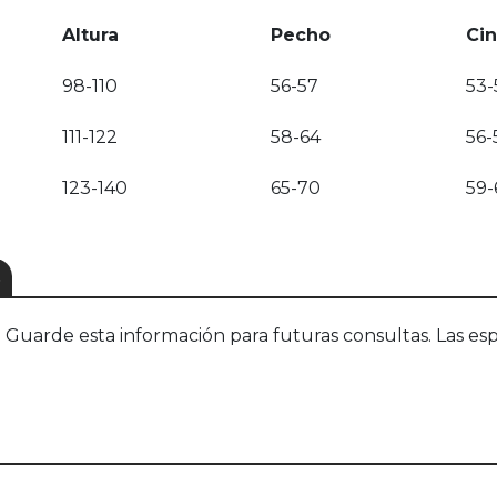
Altura
Pecho
Cin
98-110
56-57
53-
111-122
58-64
56-
123-140
65-70
59-
S
uarde esta información para futuras consultas. Las esp