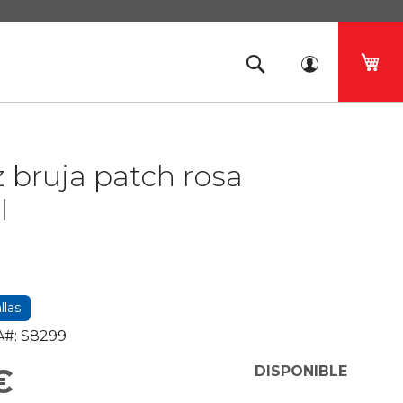
Mi 
z bruja patch rosa
l
llas
#:
S8299
€
DISPONIBLE