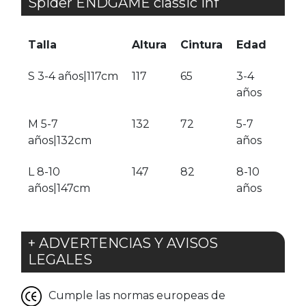
Spider ENDGAME classic inf
Talla
Altura
Cintura
Edad
S 3-4 años|117cm
117
65
3-4
años
M 5-7
132
72
5-7
años|132cm
años
L 8-10
147
82
8-10
años|147cm
años
+ ADVERTENCIAS Y AVISOS
LEGALES
Cumple las normas europeas de