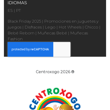
IDIOMAS
ES
|
PT
Black Friday 2025
|
Promociones en juguetes y
juegos
|
Disfraces
|
Lego
|
Hot Wheels
|
Chicco
|
Bebé Reborn
|
Muñecas Bebé
|
Muñecas
Fashion
Centroxogo 2026 ®