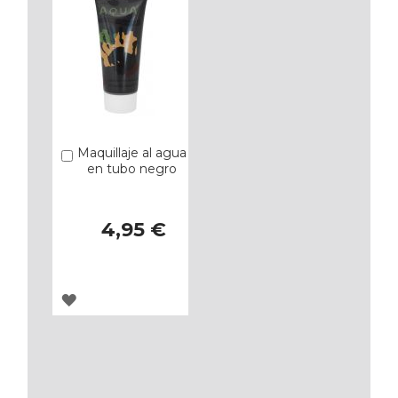
Maquillaje al agua
Añadir
en tubo negro
4,95 €
AGREGAR
A
LOS
FAVORITOS