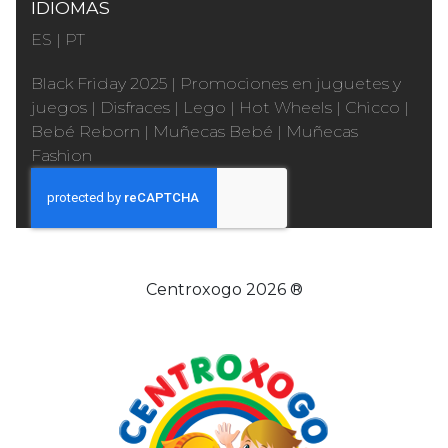
IDIOMAS
ES
|
PT
Black Friday 2025
|
Promociones en juguetes y
juegos
|
Disfraces
|
Lego
|
Hot Wheels
|
Chicco
|
Bebé Reborn
|
Muñecas Bebé
|
Muñecas
Fashion
Centroxogo 2026 ®