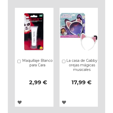
Maquillaje Blanco
La casa de Gabby
Añadir
Añadir
para Cara
orejas mágicas
musicales
2,99 €
17,99 €
AGREGAR
AGREGAR
A
A