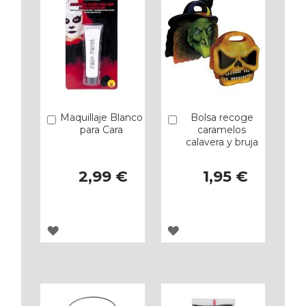
Maquillaje Blanco
Bolsa recoge
Añadir
Añadir
para Cara
caramelos
calavera y bruja
2,99 €
1,95 €
AGREGAR
AGREGAR
A
A
LOS
LOS
FAVORITOS
FAVORITOS