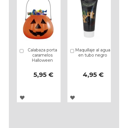
Calabaza porta
Maquillaje al agua
Añadir
Añadir
caramelos
en tubo negro
Halloween
5,95 €
4,95 €
AGREGAR
AGREGAR
A
A
LOS
LOS
FAVORITOS
FAVORITOS