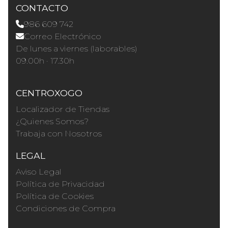
CONTACTO
986 609 742
Correo Electrónico
De lunes a viernes (laborables)
09.00h · 17.30h
CENTROXOGO
Localizador de Tiendas
¿Quienes Somos?
Trabaja con Nosotros
LEGAL
Aviso Legal
Política de Privacidad
Política de Cookies
Condiciones de Compra