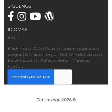
SÍGUENOS
IDIOMAS
ES
|
PT
Black Friday 2025
|
Promociones en juguetes y
juegos
|
Disfraces
|
Lego
|
Hot Wheels
|
Chicco
|
Bebé Reborn
|
Muñecas Bebé
|
Muñecas
Fashion
Centroxogo 2026 ®