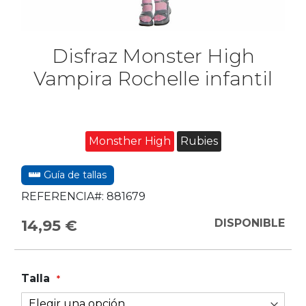
Disfraz Monster High
Vampira Rochelle infantil
Monsther High
Rubies
Guía de tallas
REFERENCIA#:
881679
14,95 €
DISPONIBLE
Talla