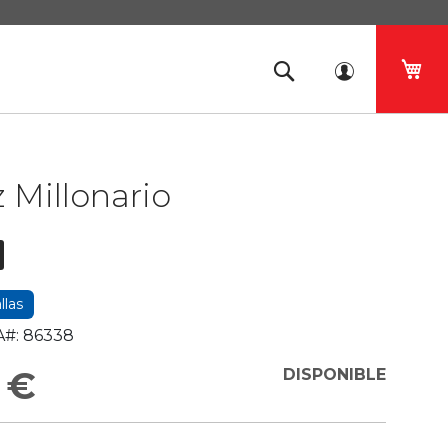
Mi 
z Millonario
llas
#:
86338
 €
DISPONIBLE