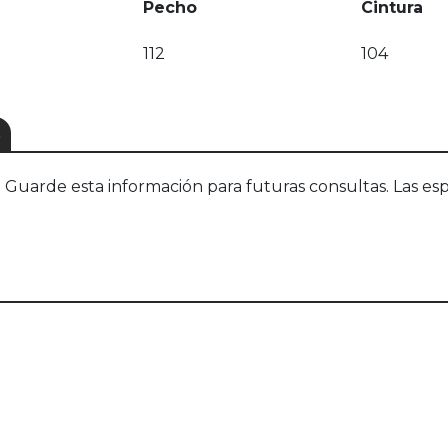
Pecho
Cintura
112
104
S
uarde esta información para futuras consultas. Las esp