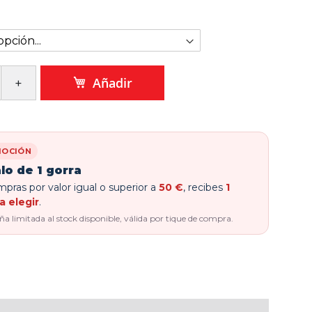
Añadir
OCIÓN
lo de 1 gorra
pras por valor igual o superior a
50 €
, recibes
1
a elegir
.
 limitada al stock disponible, válida por tique de compra.