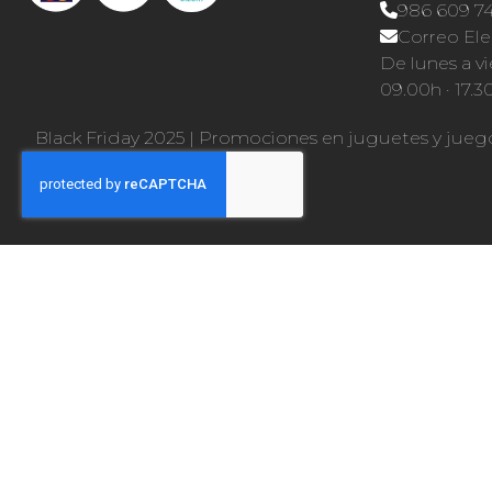
986 609 7
Correo Ele
De lunes a vi
09.00h · 17.3
Black Friday 2025
|
Promociones en juguetes y jueg