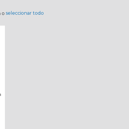
seleccionar todo
a o
a