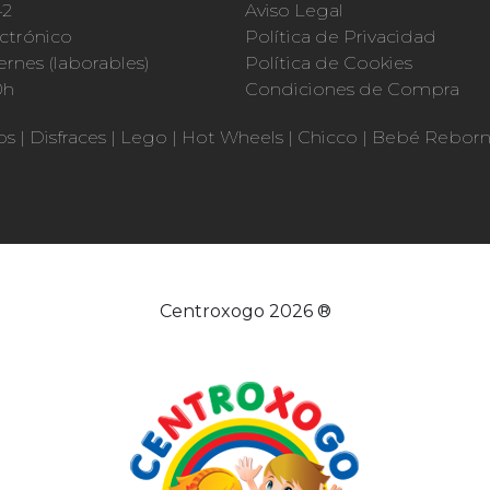
42
Aviso Legal
ctrónico
Política de Privacidad
ernes (laborables)
Política de Cookies
0h
Condiciones de Compra
os
|
Disfraces
|
Lego
|
Hot Wheels
|
Chicco
|
Bebé Rebor
Centroxogo 2026 ®