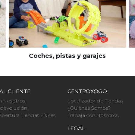
Coches, pistas y garajes
AL CLIENTE
CENTROXOGO
n Nosotros
Localizador de Tiendas
a devolución
¿Quienes Somos?
Apertura Tiendas Físicas
Trabaja con Nosotros
O
LEGAL