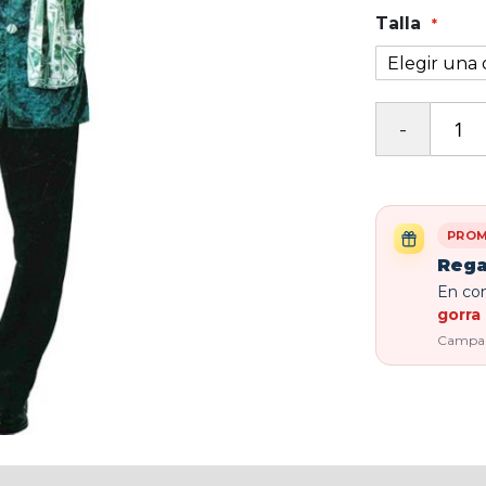
Talla
PROM
Rega
En com
gorra 
Campaña