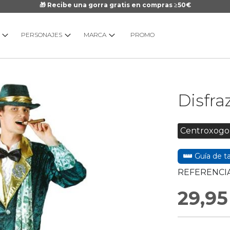
🎁 Recibe una gorra gratis en compras ≥50€
PERSONAJES
MARCA
PROMO
Saltar
Disfra
al
comienzo
de
Centroxogo
la
galería
Guía de ta
de
imágenes
REFERENCIA
29,95