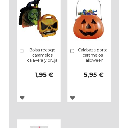
Bolsa recoge
Calabaza porta
Añadir
Añadir
caramelos
caramelos
calavera y bruja
Halloween
1,95 €
5,95 €
AGREGAR
AGREGAR
A
A
LOS
LOS
FAVORITOS
FAVORITOS