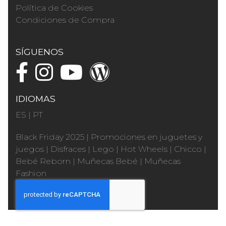
Política de Cookies
Condiciones de Compra
SÍGUENOS
IDIOMAS
ES
|
PT
Black Friday 2025
|
Promociones en juguetes y
juegos
|
Disfraces
|
Lego
|
Hot Wheels
|
Chicco
|
Bebé Reborn
|
Muñecas Bebé
|
Muñecas
Fashion