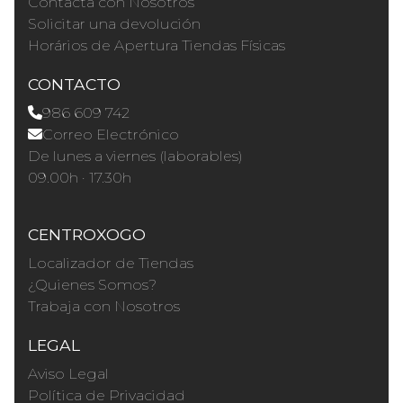
Contacta con Nosotros
Solicitar una devolución
Horários de Apertura Tiendas Físicas
CONTACTO
986 609 742
Correo Electrónico
De lunes a viernes (laborables)
09.00h · 17.30h
CENTROXOGO
Localizador de Tiendas
¿Quienes Somos?
Trabaja con Nosotros
LEGAL
Aviso Legal
Política de Privacidad