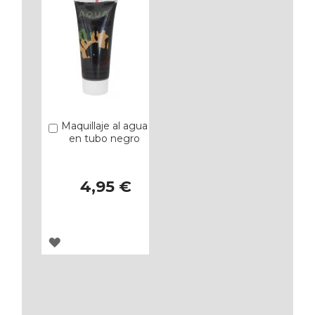
Maquillaje al agua
Añadir
en tubo negro
4,95 €
AGREGAR
A
LOS