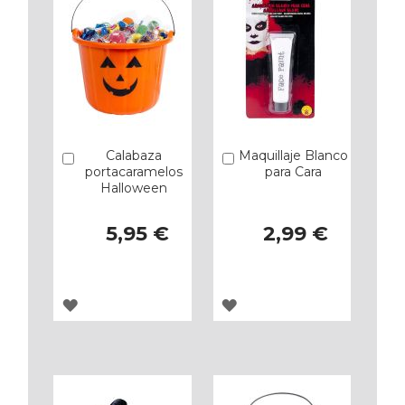
Calabaza
Maquillaje Blanco
Añadir
Añadir
portacaramelos
para Cara
Halloween
5,95 €
2,99 €
AGREGAR
AGREGAR
A
A
LOS
LOS
FAVORITOS
FAVORITOS