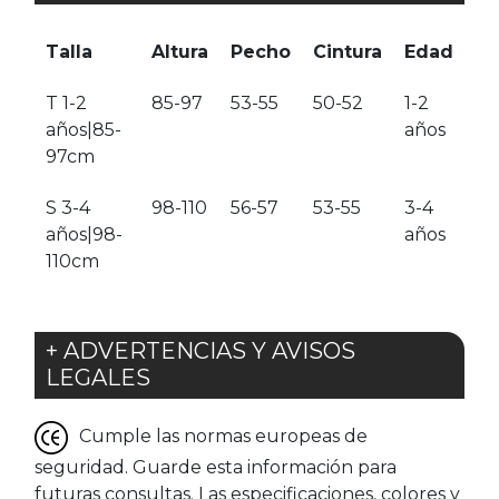
Talla
Altura
Pecho
Cintura
Edad
T 1-2
85-97
53-55
50-52
1-2
años|85-
años
97cm
S 3-4
98-110
56-57
53-55
3-4
años|98-
años
110cm
+ ADVERTENCIAS Y AVISOS
LEGALES
Cumple las normas europeas de
seguridad. Guarde esta información para
futuras consultas. Las especificaciones, colores y