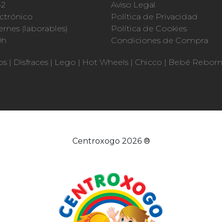
42
Aviso Legal
ctrónico
Política de Privacidad
ernes (laborables)
Política de Cookies
0h
Condiciones de Compra
os
|
Disfraces
|
Lego
|
Hot Wheels
|
Chicco
|
Bebé Rebor
Centroxogo 2026 ®