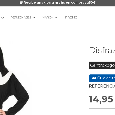
🎁 Recibe una gorra gratis en compras ≥50€
PERSONAJES
MARCA
PROMO
Saltar
Disfra
al
comienzo
de
Centroxogo
la
galería
Guía de ta
de
imágenes
REFERENCIA
14,95