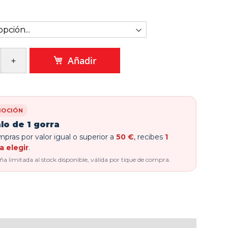
Añadir
OCIÓN
lo de 1 gorra
pras por valor igual o superior a
50 €
, recibes
1
a elegir
.
 limitada al stock disponible, válida por tique de compra.