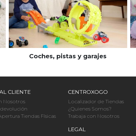
Coches, pistas y garajes
AL CLIENTE
CENTROXOGO
n Nosotros
Localizador de Tiendas
a devolución
¿Quienes Somos?
Apertura Tiendas Físicas
Trabaja con Nosotros
O
LEGAL