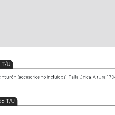
 T/U
cinturón (accesorios no incluidos). Talla única. Altura: 
to T/U