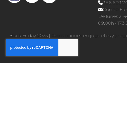
986 609 7
Correo Ele
De lunes a vi
09.00h · 17.3
Black Friday 2025
|
Promociones en juguetes y jueg