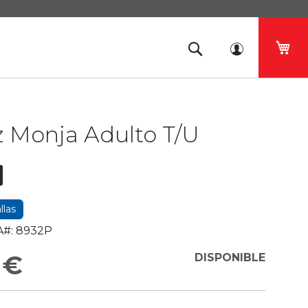
Mi 
z Monja Adulto T/U
llas
#:
8932P
 €
DISPONIBLE