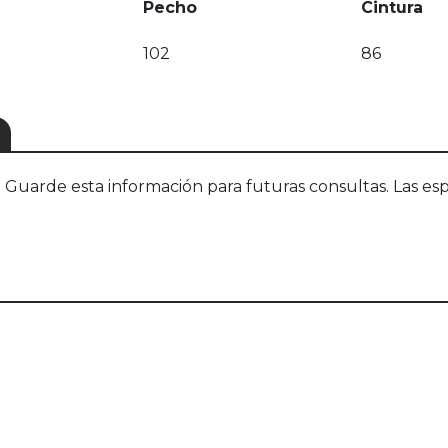
Pecho
Cintura
102
86
S
uarde esta información para futuras consultas. Las esp