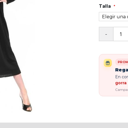
Talla
PROM
Rega
En com
gorra 
Campaña