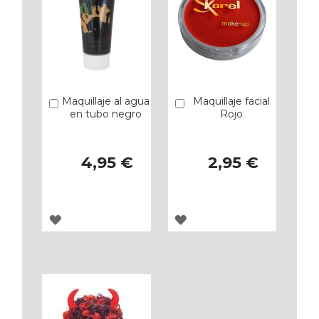
Maquillaje al agua
Maquillaje facial
Añadir
Añadir
en tubo negro
Rojo
4,95 €
2,95 €
AGREGAR
AGREGAR
A
A
LOS
LOS
FAVORITOS
FAVORITOS