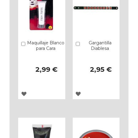
Maquillaje Blanco
Gargantilla
Añadir
Añadir
para Cara
Diablesa
2,99 €
2,95 €
AGREGAR
AGREGAR
A
A
LOS
LOS
FAVORITOS
FAVORITOS