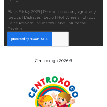
ES
|
PT
Black Friday 2025
|
Promociones en juguetes y
juegos
|
Disfraces
|
Lego
|
Hot Wheels
|
Chicco
|
Bebé Reborn
|
Muñecas Bebé
|
Muñecas
Fashion
Centroxogo 2026 ®