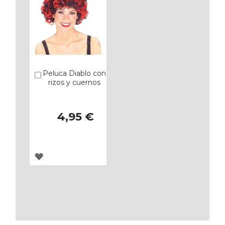
Peluca Diablo con
Añadir
rizos y cuernos
4,95 €
AGREGAR
A
LOS
FAVORITOS