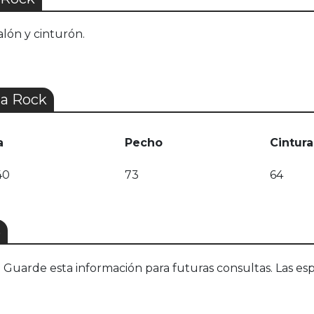
alón y cinturón.
la Rock
a
Pecho
Cintura
40
73
64
S
uarde esta información para futuras consultas. Las esp