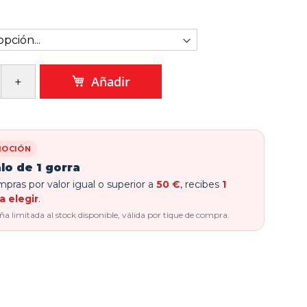
Añadir
OCIÓN
lo de 1 gorra
pras por valor igual o superior a
50 €
, recibes
1
a elegir
.
 limitada al stock disponible, válida por tique de compra.