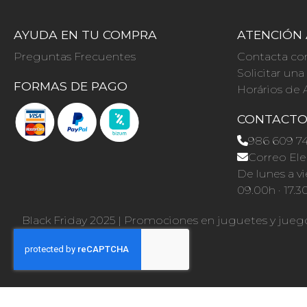
AYUDA EN TU COMPRA
ATENCIÓN 
Preguntas Frecuentes
Contacta co
Solicitar un
FORMAS DE PAGO
Horários de 
CONTACT
986 609 7
Correo Ele
De lunes a vi
09.00h · 17.3
Black Friday 2025
|
Promociones en juguetes y jueg