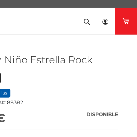
Mi 
z Niño Estrella Rock
llas
#:
88382
€
DISPONIBLE