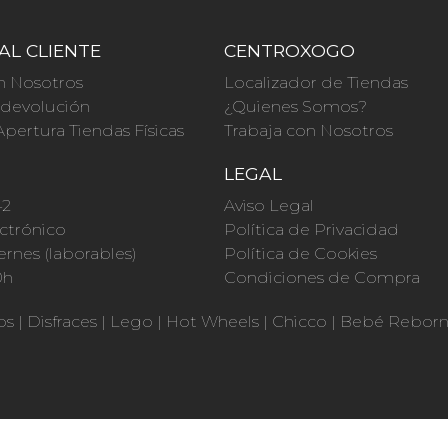
AL CLIENTE
CENTROXOGO
n Nosotros
Localizador de Tiendas
a devolución
¿Quienes Somos?
Apertura Tiendas Físicas
Trabaja con Nosotros
O
LEGAL
42
Aviso Legal
ctrónico
Política de Privacidad
ernes (laborables)
Política de Cookies
0h
Condiciones de Compra
os
|
Disfraces
|
Lego
|
Hot Wheels
|
Chicco
|
Bebé Rebor