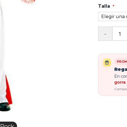
Talla
PROM
Rega
En com
gorra 
Campaña
 Rock