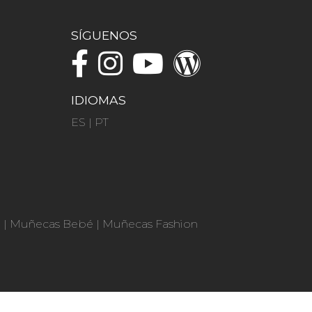
SÍGUENOS
IDIOMAS
ES
|
PT
n
|
Muñecas Bebé
|
Muñecas Fashion