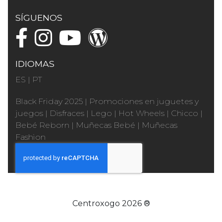
SÍGUENOS
IDIOMAS
ES
|
PT
Black Friday 2025
|
Promociones en juguetes y
juegos
|
Disfraces
|
Lego
|
Hot Wheels
|
Chicco
|
Bebé Reborn
|
Muñecas Bebé
|
Muñecas
Fashion
Centroxogo 2026 ®