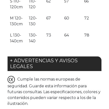
S 110-
110-
62
57
66
120cm
120
M 120-
120-
67
60
72
130cm
130
L 130-
130-
73
64
78
140cm
140
+ ADVERTENCIAS Y AVISOS
LEGALES
Cumple las normas europeas de
seguridad. Guarde esta información para
futuras consultas. Las especificaciones, colores y
contenidos pueden variar respecto a los de la
ilustración.