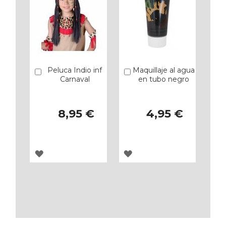
Peluca Indio inf
Maquillaje al agua
Añadir
Añadir
Carnaval
en tubo negro
8,95 €
4,95 €
AGREGAR
AGREGAR
A
A
LOS
LOS
FAVORITOS
FAVORITOS