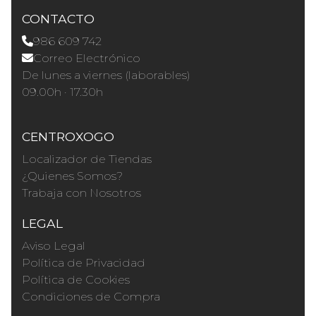
CONTACTO
986 609 742
Correo Electrónico
De lunes a viernes (laborables)
09.00h · 17.30h
CENTROXOGO
Localizador de Tiendas
¿Quienes Somos?
Trabaja con Nosotros
LEGAL
Aviso Legal
Política de Privacidad
Política de Cookies
Condiciones de Compra