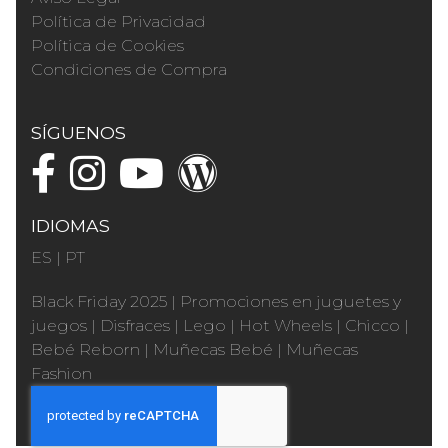
Política de Privacidad
Política de Cookies
Condiciones de Compra
SÍGUENOS
IDIOMAS
ES
|
PT
Black Friday 2025
|
Promociones en juguetes y
juegos
|
Disfraces
|
Lego
|
Hot Wheels
|
Chicco
|
Bebé Reborn
|
Muñecas Bebé
|
Muñecas
Fashion