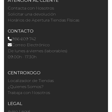
ATENCIÓN AL CLIENTE
Contacta con Nosotros
Solicitar una devolución
Horários de Apertura Tiendas Físicas
CONTACTO
986 609 742
Correo Electrónico
De lunes a viernes (laborables)
09.00h · 17.30h
CENTROXOGO
Localizador de Tiendas
¿Quienes Somos?
Trabaja con Nosotros
LEGAL
Aviso Legal