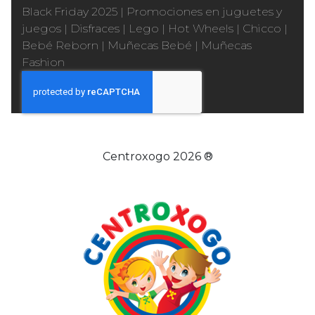
Black Friday 2025
|
Promociones en juguetes y
juegos
|
Disfraces
|
Lego
|
Hot Wheels
|
Chicco
|
Bebé Reborn
|
Muñecas Bebé
|
Muñecas
Fashion
Centroxogo 2026 ®