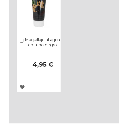
Maquillaje al agua
Añadir
en tubo negro
4,95 €
AGREGAR
A
LOS
FAVORITOS