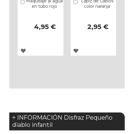
Maquillaje al agua
Lápiz de Labios
Añadir
Añadir
en tubo rojo
color naranja
4,95 €
2,95 €
AGREGAR
AGREGAR
A
A
LOS
LOS
FAVORITOS
FAVORITOS
+ INFORMACIÓN Disfraz Pequeño
diablo infantil