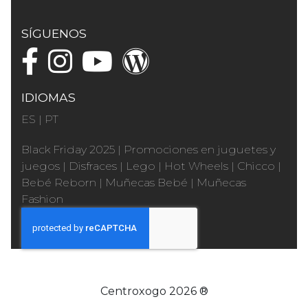
SÍGUENOS
IDIOMAS
ES
|
PT
Black Friday 2025
|
Promociones en juguetes y
juegos
|
Disfraces
|
Lego
|
Hot Wheels
|
Chicco
|
Bebé Reborn
|
Muñecas Bebé
|
Muñecas
Fashion
Centroxogo 2026 ®