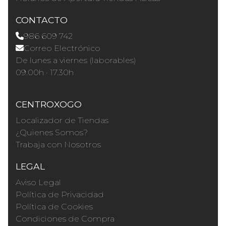
CONTACTO
986 609 742
Correo Electrónico
De lunes a viernes (laborables)
09.00h · 17.30h
CENTROXOGO
Localizador de Tiendas
¿Quienes Somos?
Trabaja con Nosotros
LEGAL
Aviso Legal
Política de Privacidad
Política de Cookies
Condiciones de Compra