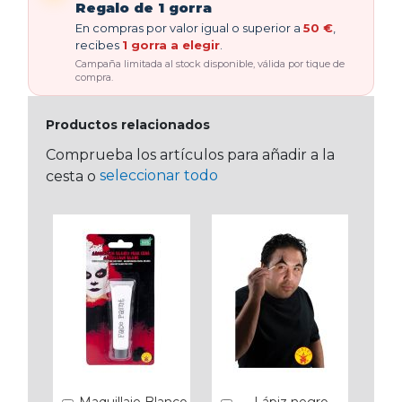
Regalo de 1 gorra
En compras por valor igual o superior a
50 €
,
recibes
1 gorra a elegir
.
Campaña limitada al stock disponible, válida por tique de
compra.
Productos relacionados
Comprueba los artículos para añadir a la
seleccionar todo
cesta o
Maquillaje Blanco
Lápiz negro