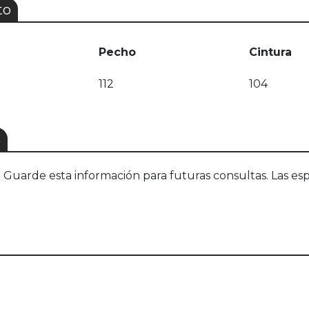
to
Pecho
Cintura
112
104
S
uarde esta información para futuras consultas. Las esp