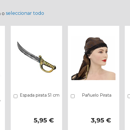
seleccionar todo
a o
Espada pirata 51 cm
Pañuelo Pirata
Añadir
Añadir
o
5,95 €
3,95 €