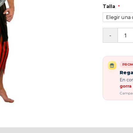
Talla
PROM
Rega
En com
gorra 
Campaña