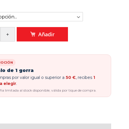
Añadir
OCIÓN
lo de 1 gorra
pras por valor igual o superior a
50 €
, recibes
1
a elegir
.
 limitada al stock disponible, válida por tique de compra.