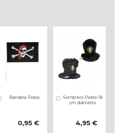
Bandera Pirata
Sombrero Pirata 18
Añadir
Añadir
cm diámetro
0,95 €
4,95 €