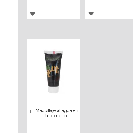
AGREGAR
AGREGAR
A
A
LOS
LOS
FAVORITOS
FAVORITOS
Maquillaje al agua en
Añadir
tubo negro