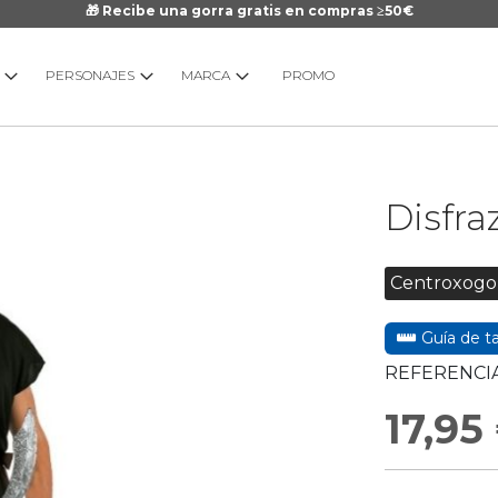
🎁 Recibe una gorra gratis en compras ≥50€
PERSONAJES
MARCA
PROMO
Saltar
Disfra
al
comienzo
de
Centroxogo
la
galería
Guía de ta
de
imágenes
REFERENCIA
17,95