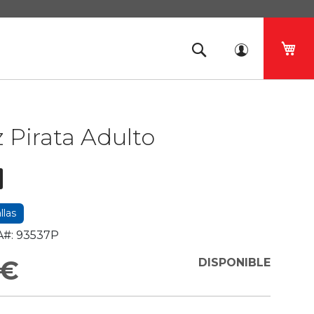
Mi 
z Pirata Adulto
llas
#:
93537P
 €
DISPONIBLE