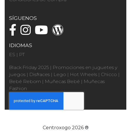
SÍGUENOS
IDIOMAS
ES
|
PT
Black Friday 2025
|
Promociones en juguetes y
juegos
|
Disfraces
|
Lego
|
Hot Wheels
|
Chicco
|
Bebé Reborn
|
Muñecas Bebé
|
Muñecas
Fashion
Centroxogo 2026 ®