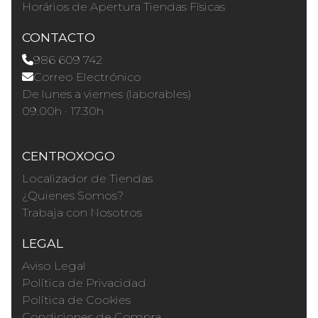
Horários de Apertura Tiendas Físicas
CONTACTO
986 609 742
Correo Electrónico
De lunes a viernes (laborables)
09.00h · 17.30h
CENTROXOGO
Localizador de Tiendas
¿Quienes Somos?
Trabaja con Nosotros
LEGAL
Aviso Legal
Política de Privacidad
Política de Cookies
Condiciones de Compra