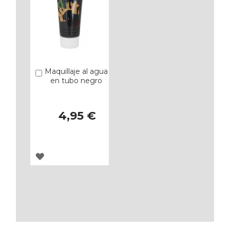
Maquillaje al agua
Añadir
en tubo negro
4,95 €
AGREGAR
A
LOS
FAVORITOS