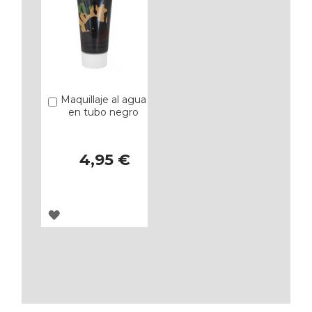
Maquillaje al agua
Añadir
en tubo negro
4,95 €
AGREGAR
A
LOS
FAVORITOS