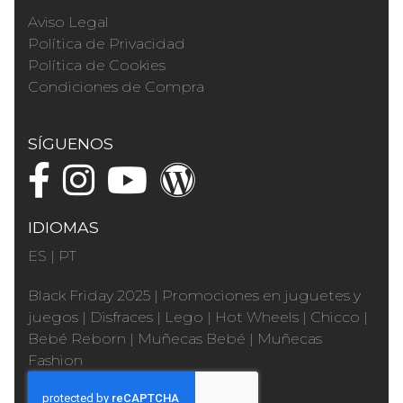
Aviso Legal
Política de Privacidad
Política de Cookies
Condiciones de Compra
SÍGUENOS
IDIOMAS
ES
|
PT
Black Friday 2025
|
Promociones en juguetes y
juegos
|
Disfraces
|
Lego
|
Hot Wheels
|
Chicco
|
Bebé Reborn
|
Muñecas Bebé
|
Muñecas
Fashion