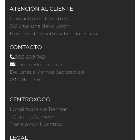
ATENCIÓN AL CLIENTE
Contacta con Nosotros
Solicitar una devolución
Horários de Apertura Tiendas Físicas
CONTACTO
986 609 742
Correo Electrónico
De lunes a viernes (laborables)
09.00h · 17.30h
CENTROXOGO
Localizador de Tiendas
¿Quienes Somos?
Trabaja con Nosotros
LEGAL