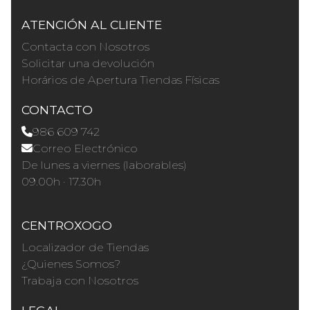
ATENCIÓN AL CLIENTE
Contacta con Nosotros
Solicitar una devolución
Horários de Apertura Tiendas Físicas
CONTACTO
986 609 742
Correo Electrónico
De lunes a viernes (laborables)
09.00h · 17.30h
CENTROXOGO
Localizador de Tiendas
¿Quienes Somos?
Trabaja con Nosotros