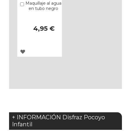
Maquillaje al agua
Añadir
en tubo negro
4,95 €
AGREGAR
A
LOS
FAVORITOS
+ INFORMACIÓN Disfraz Pocoyo
Infantil