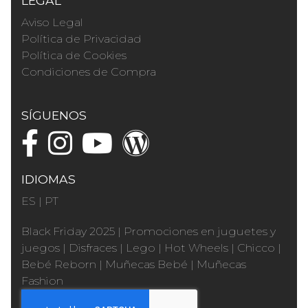
LEGAL
Aviso Legal
Política de Privacidad
Política de Cookies
Condiciones de Compra
SÍGUENOS
IDIOMAS
ES
|
PT
Black Friday 2025
|
Promociones en juguetes y
juegos
|
Disfraces
|
Lego
|
Hot Wheels
|
Chicco
|
Bebé Reborn
|
Muñecas Bebé
|
Muñecas
Fashion