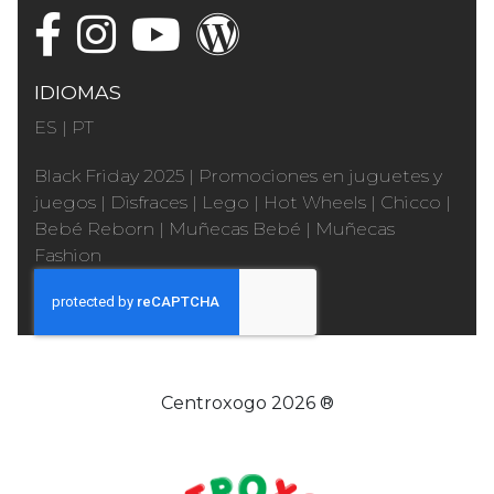
IDIOMAS
ES
|
PT
Black Friday 2025
|
Promociones en juguetes y
juegos
|
Disfraces
|
Lego
|
Hot Wheels
|
Chicco
|
Bebé Reborn
|
Muñecas Bebé
|
Muñecas
Fashion
Centroxogo 2026 ®