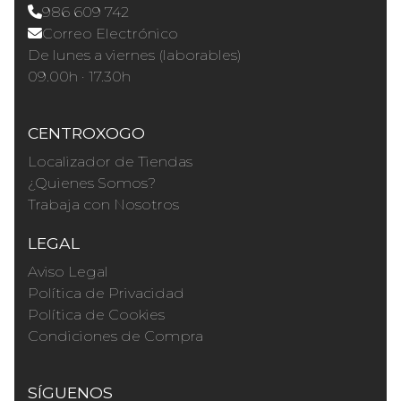
986 609 742
Correo Electrónico
De lunes a viernes (laborables)
09.00h · 17.30h
CENTROXOGO
Localizador de Tiendas
¿Quienes Somos?
Trabaja con Nosotros
LEGAL
Aviso Legal
Política de Privacidad
Política de Cookies
Condiciones de Compra
SÍGUENOS