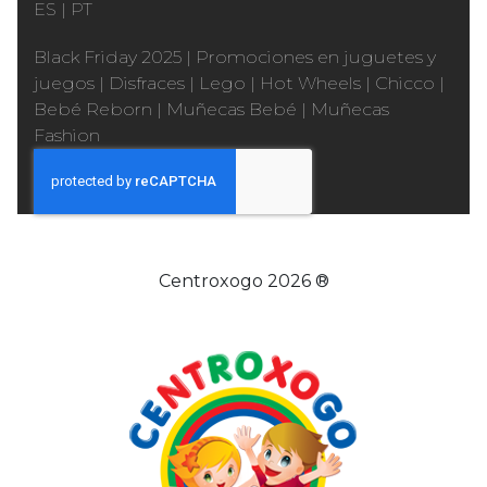
ES
|
PT
Black Friday 2025
|
Promociones en juguetes y
juegos
|
Disfraces
|
Lego
|
Hot Wheels
|
Chicco
|
Bebé Reborn
|
Muñecas Bebé
|
Muñecas
Fashion
Centroxogo 2026 ®