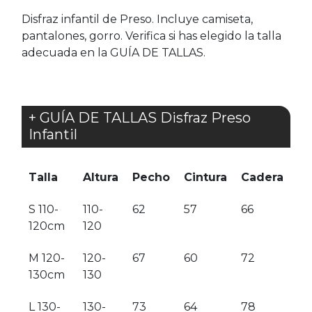
Disfraz infantil de Preso. Incluye camiseta,
pantalones, gorro. Verifica si has elegido la talla
adecuada en la GUÍA DE TALLAS.
+ GUÍA DE TALLAS Disfraz Preso
Infantil
Talla
Altura
Pecho
Cintura
Cadera
S 110-
110-
62
57
66
120cm
120
M 120-
120-
67
60
72
130cm
130
L 130-
130-
73
64
78