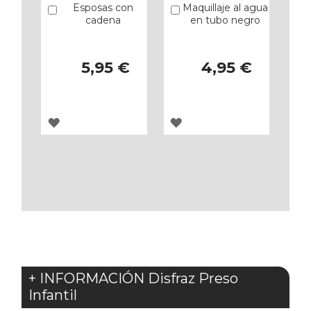
Esposas con
Maquillaje al agua
Añadir
Añadir
cadena
en tubo negro
5,95 €
4,95 €
AGREGAR
AGREGAR
A
A
LOS
LOS
FAVORITOS
FAVORITOS
+ INFORMACIÓN Disfraz Preso
Infantil