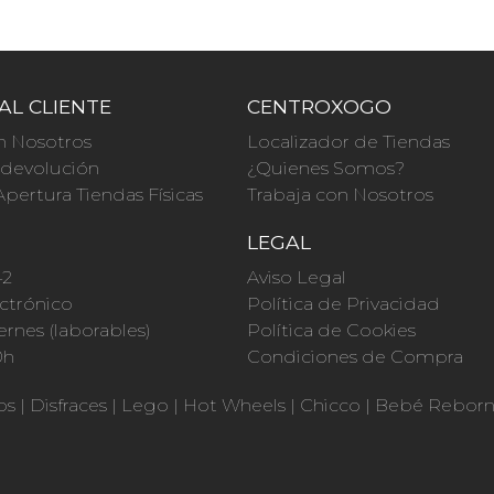
AL CLIENTE
CENTROXOGO
n Nosotros
Localizador de Tiendas
a devolución
¿Quienes Somos?
Apertura Tiendas Físicas
Trabaja con Nosotros
O
LEGAL
42
Aviso Legal
ctrónico
Política de Privacidad
ernes (laborables)
Política de Cookies
0h
Condiciones de Compra
os
|
Disfraces
|
Lego
|
Hot Wheels
|
Chicco
|
Bebé Rebor