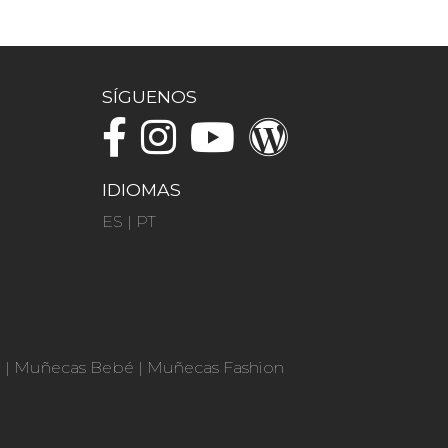
SÍGUENOS
IDIOMAS
ES
|
PT
n
|
Muñecas Bebé
|
Muñecas Fashion