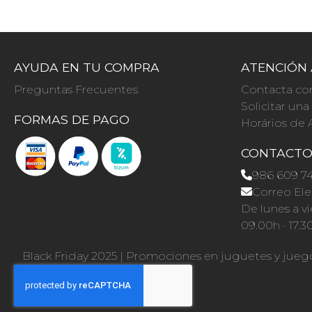
AYUDA EN TU COMPRA
ATENCIÓN 
Preguntas Frecuentes
Contacta co
Solicitar un
FORMAS DE PAGO
Horários de 
CONTACT
986 609 7
Correo Ele
De lunes a vi
09.00h · 17.3
Black Friday 2025
|
Promociones en juguetes y jueg