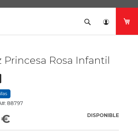
Mi 
z Princesa Rosa Infantil
llas
#:
88797
 €
DISPONIBLE