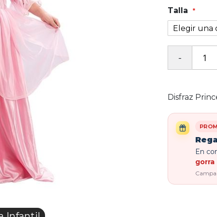
Talla
Disfraz Princ
PROM
Rega
En com
gorra 
Campaña
Infantil