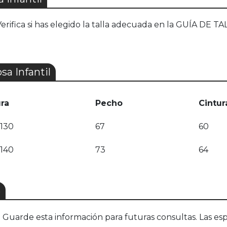
 Verifica si has elegido la talla adecuada en la GUÍA DE TA
a Infantil
ura
Pecho
Cintur
-130
67
60
-140
73
64
S
uarde esta información para futuras consultas. Las esp