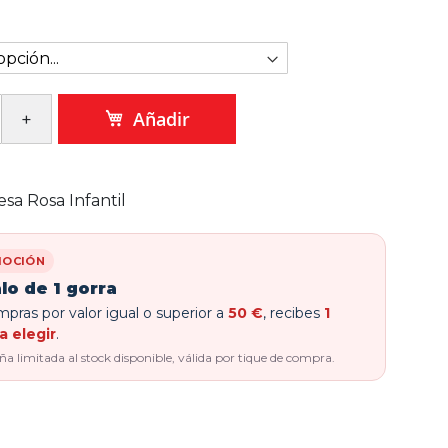
Añadir
esa Rosa Infantil
OCIÓN
lo de 1 gorra
pras por valor igual o superior a
50 €
, recibes
1
a elegir
.
 limitada al stock disponible, válida por tique de compra.