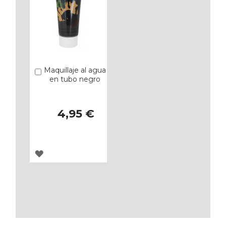
Maquillaje al agua
Añadir
en tubo negro
4,95 €
AGREGAR
A
LOS
FAVORITOS