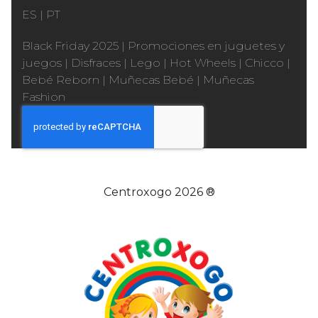
ES
|
PT
Black Friday 2025
|
Promociones en juguetes y
juegos
|
Disfraces
|
Lego
|
Hot Wheels
|
Chicco
|
Bebé Reborn
|
Muñecas Bebé
|
Muñecas
Fashion
Centroxogo 2026 ®