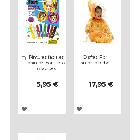
Pinturas faciales
Disfraz Flor
Añadir
animals conjunto
amarilla bebé
8 lápices
5,95 €
17,95 €
AGREGAR
AGREGAR
A
A
LOS
LOS