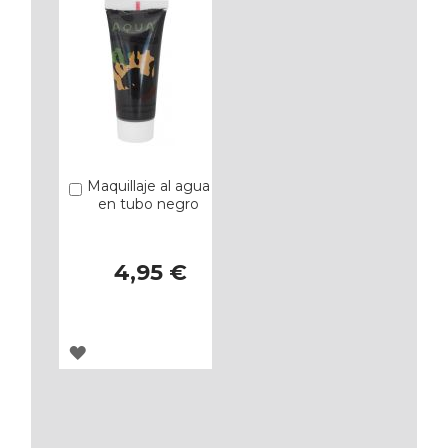
FAVORITOS
FAVORITOS
Maquillaje al agua
Añadir
en tubo negro
4,95 €
AGREGAR
A
LOS