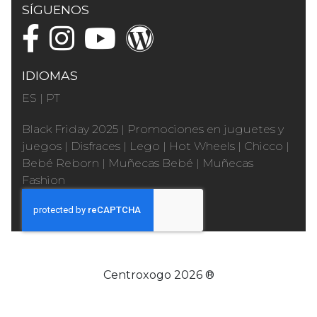
SÍGUENOS
IDIOMAS
ES
|
PT
Black Friday 2025
|
Promociones en juguetes y
juegos
|
Disfraces
|
Lego
|
Hot Wheels
|
Chicco
|
Bebé Reborn
|
Muñecas Bebé
|
Muñecas
Fashion
Centroxogo 2026 ®