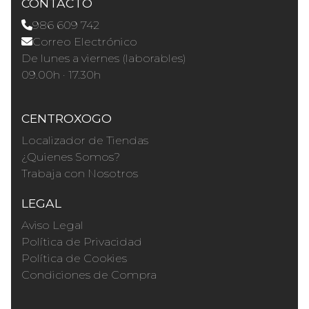
CONTACTO
986 609 742
Correo Electrónico
De lunes a viernes (laborables)
09.00h · 17.30h
CENTROXOGO
Localizador de Tiendas
¿Quienes Somos?
Trabaja con Nosotros
LEGAL
Aviso Legal
Política de Privacidad
Política de Cookies
Condiciones de Compra