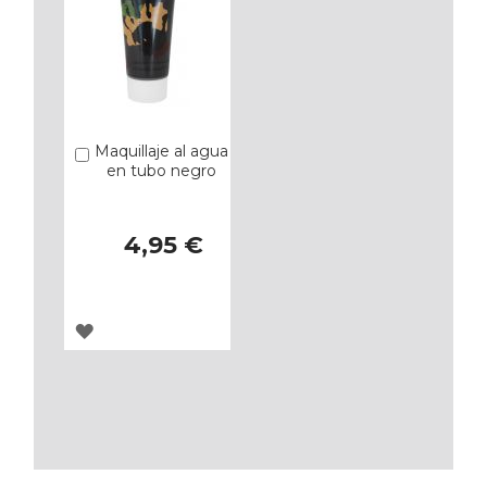
Maquillaje al agua
Añadir
en tubo negro
4,95 €
AGREGAR
A
LOS
FAVORITOS