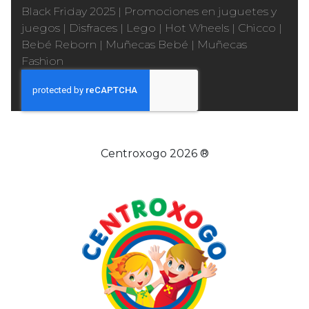
Black Friday 2025
|
Promociones en juguetes y
juegos
|
Disfraces
|
Lego
|
Hot Wheels
|
Chicco
|
Bebé Reborn
|
Muñecas Bebé
|
Muñecas
Fashion
Centroxogo 2026 ®