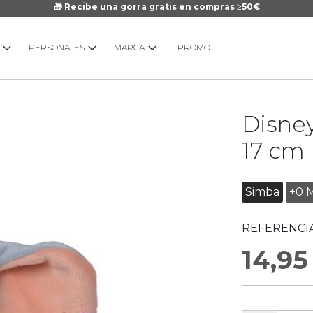
🎁 Recibe una gorra gratis en compras ≥50€
PERSONAJES
MARCA
PROMO
Saltar
Disney
al
comienzo
17 cm
de
la
galería
Simba
+0 
de
imágenes
REFERENCIA
14,95