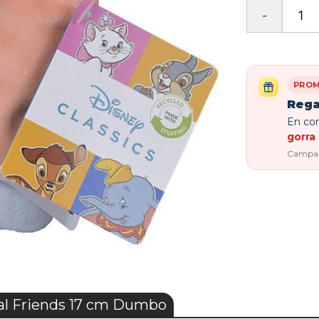
PROM
Rega
En com
gorra 
Campaña
al Friends 17 cm Dumbo