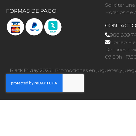
Solicitar un
FORMAS DE PAGO
Horários de 
CONTACT
986 609 7
Correo Ele
De lunes a vi
09.00h · 17.3
Black Friday 2025
|
Promociones en juguetes y jueg