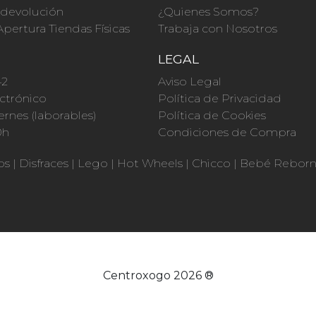
a devolución
¿Quienes Somos?
Apertura Tiendas Físicas
Trabaja con Nosotros
O
LEGAL
42
Aviso Legal
ctrónico
Política de Privacidad
ernes (laborables)
Política de Cookies
0h
Condiciones de Compra
os
|
Disfraces
|
Lego
|
Hot Wheels
|
Chicco
|
Bebé Rebor
Centroxogo 2026 ®