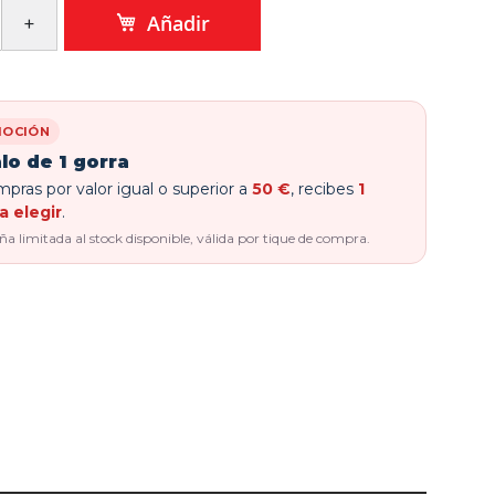
Añadir
OCIÓN
lo de 1 gorra
pras por valor igual o superior a
50 €
, recibes
1
a elegir
.
 limitada al stock disponible, válida por tique de compra.