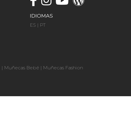
IDIOMAS
ES
|
PT
n
|
Muñecas Bebé
|
Muñecas Fashion