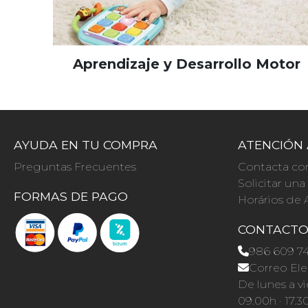
Aprendizaje y Desarrollo Motor
AYUDA EN TU COMPRA
ATENCIÓN 
Preguntas Frecuentes
Contacta co
Solicitar un
FORMAS DE PAGO
Horários de 
CONTACT
986 609 7
Correo Ele
De lunes a vi
09.00h · 17.3