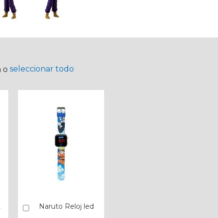
seleccionar todo
a o
t
Naruto Reloj led
Añadir