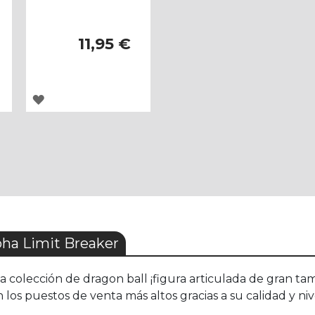
11,95 €
AGREGAR
A
LOS
FAVORITOS
ha Limit Breaker
la colección de dragon ball ¡figura articulada de gran ta
os puestos de venta más altos gracias a su calidad y niv