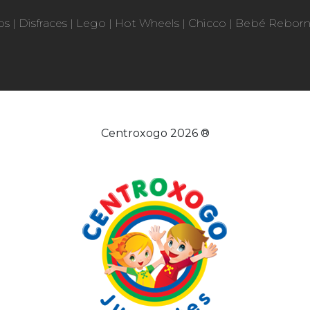
os
|
Disfraces
|
Lego
|
Hot Wheels
|
Chicco
|
Bebé Rebor
Centroxogo 2026 ®