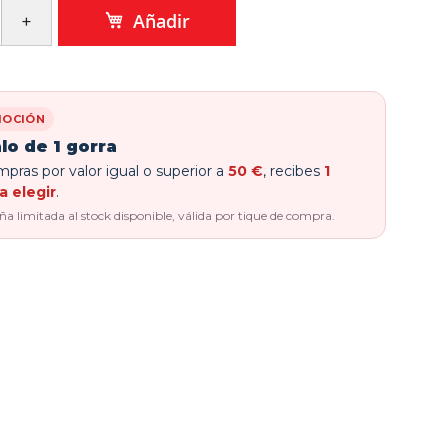
Añadir
OCIÓN
lo de 1 gorra
pras por valor igual o superior a
50 €
, recibes
1
a elegir
.
 limitada al stock disponible, válida por tique de compra.