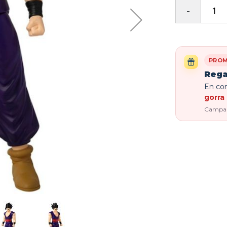
PROM
Rega
En com
gorra 
Campaña