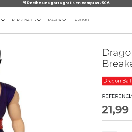
🎁 Recibe una gorra gratis en compras ≥50€
PERSONAJES
MARCA
PROMO
Saltar
Dragon
al
comienzo
Break
de
la
galería
Dragon Ball
de
imágenes
REFERENCIA
21,99