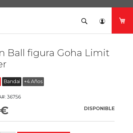
Mi 
 Ball figura Goha Limit
er
Bandai
+4 Años
#:
36756
 €
DISPONIBLE