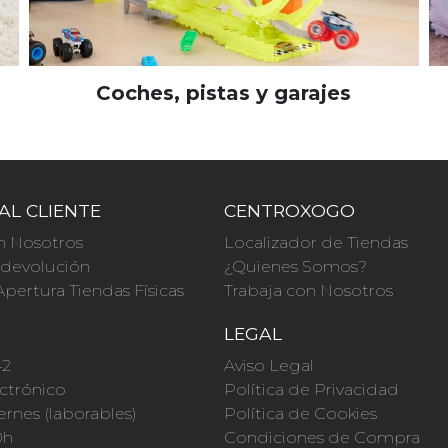
Coches, pistas y garajes
AL CLIENTE
CENTROXOGO
n Nosotros
Localizador de Tiendas
a devolución
¿Quienes Somos?
Apertura Tiendas Físicas
Trabaja con Nosotros
O
LEGAL
42
Aviso Legal
ctrónico
Política de Privacidad
ernes (laborables)
Política de Cookies
0h
Condiciones de Compra