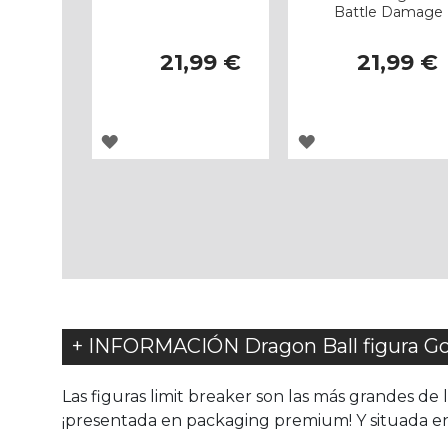
Battle Damage
21,99 €
21,99 €
AGREGAR
AGREGAR
A
A
LOS
LOS
FAVORITOS
FAVORITOS
+ INFORMACIÓN Dragon Ball figura Go
Las figuras limit breaker son las más grandes de 
¡presentada en packaging premium! Y situada en l