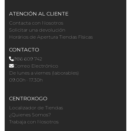
ATENCIÓN AL CLIENTE
Contacta con Nosotros
Solicitar una devolución
Horários de Apertura Tiendas Físicas
CONTACTO
986 609 742
Correo Electrónico
De lunes a viernes (laborables)
09.00h · 17.30h
CENTROXOGO
Localizador de Tiendas
¿Quienes Somos?
Trabaja con Nosotros