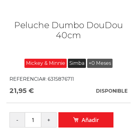
Peluche Dumbo DouDou
40cm
Mickey & Minnie
Simba
+0 Meses
REFERENCIA#:
6315876711
21,95 €
DISPONIBLE
Añadir