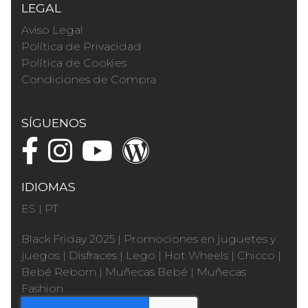
LEGAL
Aviso Legal
Política de Privacidad
Política de Cookies
Condiciones de Compra
SÍGUENOS
IDIOMAS
ES
|
PT
Black Friday 2025
|
Promociones en juguetes y
juegos
|
Disfraces
|
Lego
|
Hot Wheels
|
Chicco
|
Bebé Reborn
|
Muñecas Bebé
|
Muñecas
Fashion