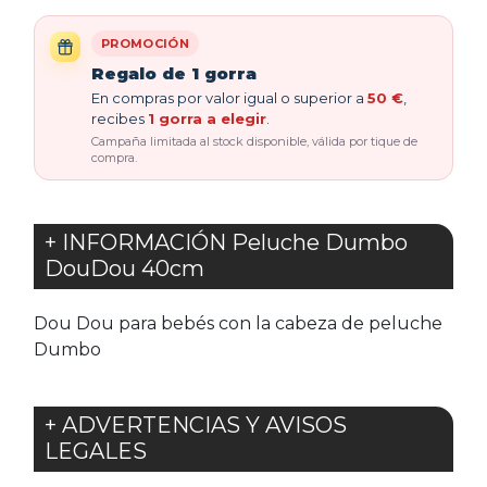
PROMOCIÓN
Regalo de 1 gorra
En compras por valor igual o superior a
50 €
,
recibes
1 gorra a elegir
.
Campaña limitada al stock disponible, válida por tique de
compra.
+ INFORMACIÓN Peluche Dumbo
DouDou 40cm
Dou Dou para bebés con la cabeza de peluche
Dumbo
+ ADVERTENCIAS Y AVISOS
LEGALES