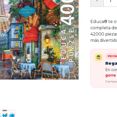
Educa® te of
completa del
42000 piezas
más divertido
PROM
Rega
En com
gorra 
Campaña