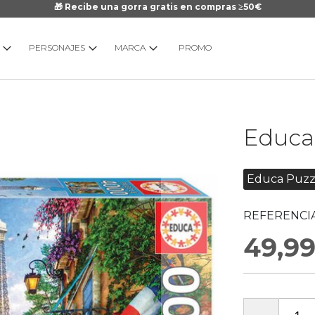
🎁 Recibe una gorra gratis en compras ≥50€
PERSONAJES
MARCA
PROMO
Saltar
Educa 
al
comienzo
de
Educa Puzz
la
galería
REFERENCIA
de
imágenes
49,9