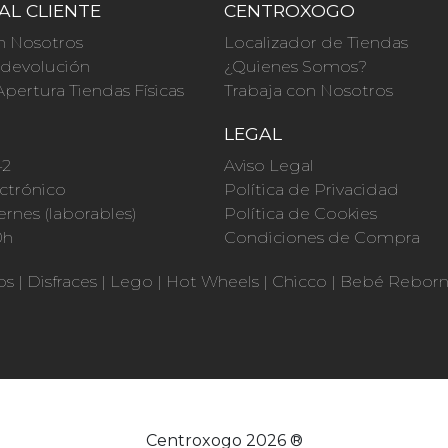
AL CLIENTE
CENTROXOGO
n Nosotros
Localizador de Tiendas
a devolución
¿Quienes Somos?
Apertura Tiendas Físicas
Trabaja con Nosotros
O
LEGAL
42
Aviso Legal
ctrónico
Política de Privacidad
ernes (laborables)
Política de Cookies
0h
Condiciones de Compra
os
|
Disfraces
|
Lego
|
Hot Wheels
|
Chicco
|
Bebé Rebor
Centroxogo 2026 ®