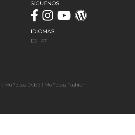
SÍGUENOS
IDIOMAS
ES
|
PT
n
|
Muñecas Bebé
|
Muñecas Fashion