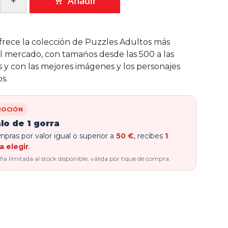
Añadir
rece la colección de Puzzles Adultos más
 mercado, con tamańos desde las 500 a las
 y con las mejores imágenes y los personajes
s.
OCIÓN
lo de 1 gorra
pras por valor igual o superior a
50 €
, recibes
1
a elegir
.
 limitada al stock disponible, válida por tique de compra.