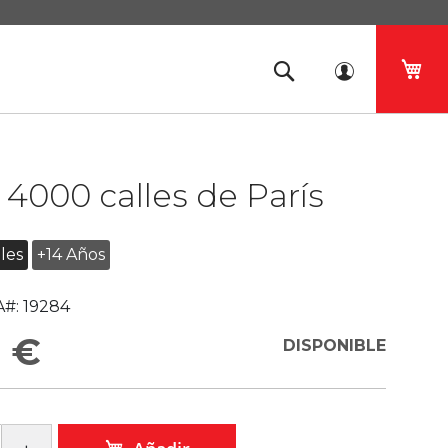
Mi 
4000 calles de París
les
+14 Años
#:
19284
9 €
DISPONIBLE