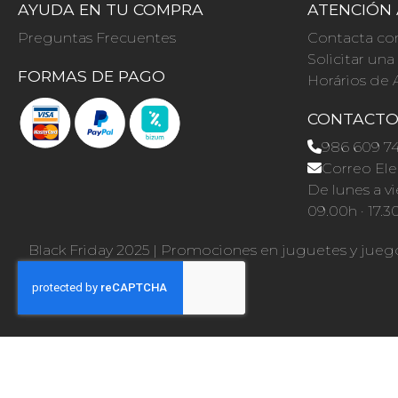
AYUDA EN TU COMPRA
ATENCIÓN 
Preguntas Frecuentes
Contacta co
Solicitar un
FORMAS DE PAGO
Horários de 
CONTACT
986 609 7
Correo Ele
De lunes a vi
09.00h · 17.3
Black Friday 2025
|
Promociones en juguetes y jueg