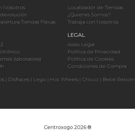
n Nosotros
Localizador de Tiendas
a devolución
¿Quienes Somos?
Apertura Tiendas Físicas
Trabaja con Nosotros
O
LEGAL
42
Aviso Legal
ctrónico
Política de Privacidad
ernes (laborables)
Política de Cookies
0h
Condiciones de Compra
os
|
Disfraces
|
Lego
|
Hot Wheels
|
Chicco
|
Bebé Rebor
Centroxogo 2026 ®