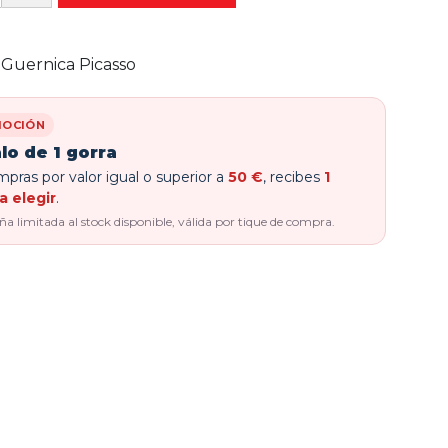
Guernica Picasso
OCIÓN
lo de 1 gorra
pras por valor igual o superior a
50 €
, recibes
1
a elegir
.
 limitada al stock disponible, válida por tique de compra.