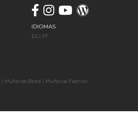
IDIOMAS
ES
|
PT
n
|
Muñecas Bebé
|
Muñecas Fashion