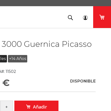
Mi 
 3000 Guernica Picasso
les
+14 Años
#:
11502
 €
DISPONIBLE
Añadir