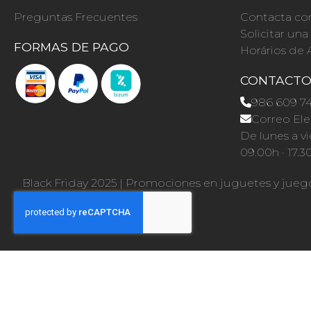
Preguntas Frecuentes
Contacta co
Solicitar un
FORMAS DE PAGO
Horários de 
CONTACT
986 609 7
Correo Ele
De lunes a vi
09.00h · 17.3
Black Friday 2025
|
Promociones en juguetes y jueg