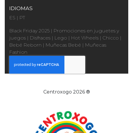
IDIOMAS
ES
|
PT
Black Friday 2025
|
Promociones en juguetes y
juegos
|
Disfraces
|
Lego
|
Hot Wheels
|
Chicco
|
Bebé Reborn
|
Muñecas Bebé
|
Muñecas
Fashion
Centroxogo 2026 ®