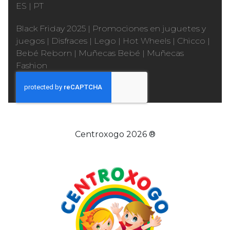
ES
|
PT
Black Friday 2025
|
Promociones en juguetes y
juegos
|
Disfraces
|
Lego
|
Hot Wheels
|
Chicco
|
Bebé Reborn
|
Muñecas Bebé
|
Muñecas
Fashion
Centroxogo 2026 ®