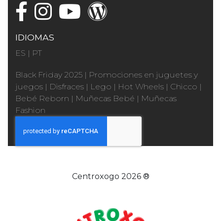
IDIOMAS
ES
|
PT
Black Friday 2025
|
Promociones en juguetes y
juegos
|
Disfraces
|
Lego
|
Hot Wheels
|
Chicco
|
Bebé Reborn
|
Muñecas Bebé
|
Muñecas
Fashion
Centroxogo 2026 ®