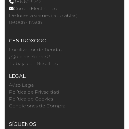
986 609 742
Correo Electrónico
De lunes a viernes (laborables)
09.00h · 17.30h
CENTROXOGO
Localizador de Tiendas
¿Quienes Somos?
Trabaja con Nosotros
LEGAL
Aviso Legal
Política de Privacidad
Política de Cookies
Condiciones de Compra
SÍGUENOS