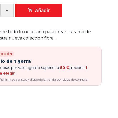
Añadir
iene todo lo necesario para crear tu ramo de
tra nueva colección floral.
OCIÓN
lo de 1 gorra
pras por valor igual o superior a
50 €
, recibes
1
a elegir
.
 limitada al stock disponible, válida por tique de compra.