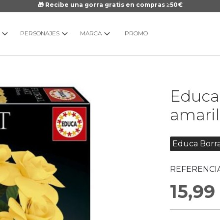
🎁 Recibe una gorra gratis en compras ≥50€
PERSONAJES
MARCA
PROMO
Saltar
Educa 
al
comienzo
amaril
de
la
galería
Educa Borr
de
imágenes
REFERENCIA
15,99