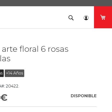
Mi 
arte floral 6 rosas
las
as
+14 Años
#:
20422
 €
DISPONIBLE