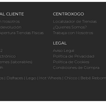
AL CLIENTE
CENTROXOGO
n Nosotros
Localizador de Tiendas
a devolución
¿Quienes Somos?
Apertura Tiendas Físicas
Trabaja con Nosotros
O
LEGAL
42
Aviso Legal
ctrónico
Política de Privacidad
ernes (laborables)
Política de Cookies
0h
Condiciones de Compra
os
|
Disfraces
|
Lego
|
Hot Wheels
|
Chicco
|
Bebé Rebor