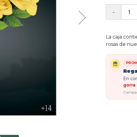
La caja cont
rosas de nues
PROM
Rega
En com
gorra 
Campaña