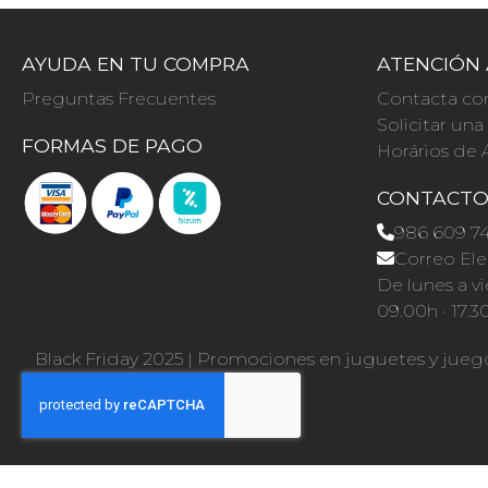
AYUDA EN TU COMPRA
ATENCIÓN 
Preguntas Frecuentes
Contacta co
Solicitar un
FORMAS DE PAGO
Horários de 
CONTACT
986 609 7
Correo Ele
De lunes a vi
09.00h · 17.3
Black Friday 2025
|
Promociones en juguetes y jueg