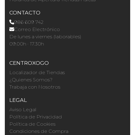
CONTACTO
986 609 742
Correo Electrónico
De lunes a viernes (laborables)
09.00h · 17.30h
CENTROXOGO
Localizador de Tiendas
¿Quienes Somos?
Trabaja con Nosotros
LEGAL
Aviso Legal
Política de Privacidad
Política de Cookies
Condiciones de Compra