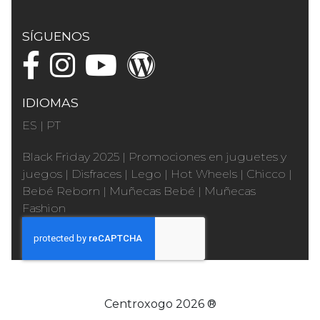
SÍGUENOS
IDIOMAS
ES
|
PT
Black Friday 2025
|
Promociones en juguetes y
juegos
|
Disfraces
|
Lego
|
Hot Wheels
|
Chicco
|
Bebé Reborn
|
Muñecas Bebé
|
Muñecas
Fashion
Centroxogo 2026 ®