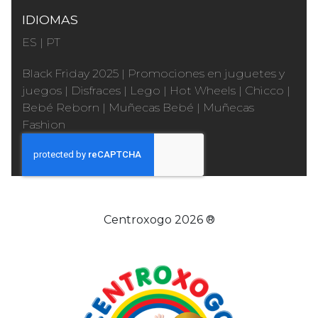
IDIOMAS
ES
|
PT
Black Friday 2025
|
Promociones en juguetes y
juegos
|
Disfraces
|
Lego
|
Hot Wheels
|
Chicco
|
Bebé Reborn
|
Muñecas Bebé
|
Muñecas
Fashion
Centroxogo 2026 ®