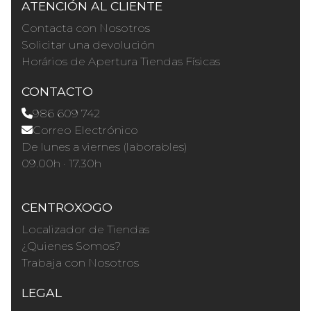
ATENCIÓN AL CLIENTE
Contacta con Nosotros
Solicitar una devolución
Horários de Apertura Tiendas Físicas
CONTACTO
986 609 742
Correo Electrónico
De lunes a viernes (laborables)
09.00h · 17.30h
CENTROXOGO
Localizador de Tiendas
¿Quienes Somos?
Trabaja con Nosotros
LEGAL