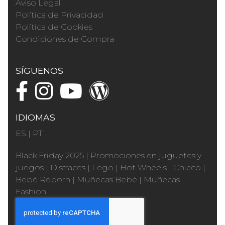
Aviso Legal
Política de Privacidad
Política de Cookies
Condiciones de Compra
SÍGUENOS
IDIOMAS
ES
|
PT
Black Friday 2025
|
Promociones en juguetes y
juegos
|
Disfraces
|
Lego
|
Hot Wheels
|
Chicco
|
Bebé Reborn
|
Muñecas Bebé
|
Muñecas
Fashion