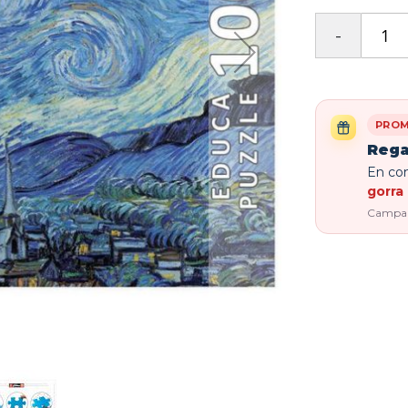
PROM
Rega
En com
gorra 
Campaña