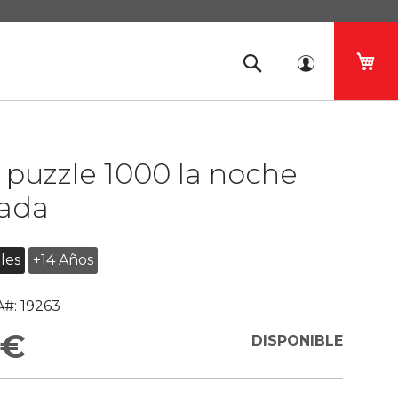
Mi 
puzzle 1000 la noche
lada
les
+14 Años
#:
19263
 €
DISPONIBLE