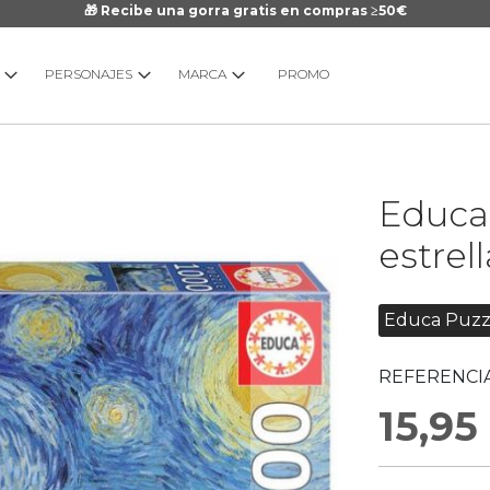
🎁 Recibe una gorra gratis en compras ≥50€
PERSONAJES
MARCA
PROMO
Saltar
Educa 
al
comienzo
estrel
de
la
galería
Educa Puzz
de
imágenes
REFERENCIA
15,95