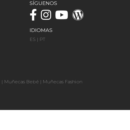
SÍGUENOS
IDIOMAS
ES
|
PT
n
|
Muñecas Bebé
|
Muñecas Fashion