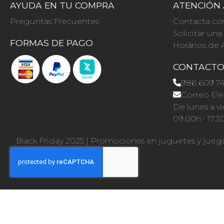
AYUDA EN TU COMPRA
ATENCIÓN 
Preguntas Frecuentes
Contacta co
Solicitar un
FORMAS DE PAGO
Horários de 
CONTACT
986 609 7
Correo Ele
De lunes a vi
09.00h · 17.3
Black Friday 2025
|
Promociones en juguetes y jueg