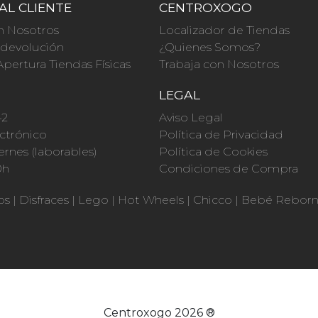
AL CLIENTE
CENTROXOGO
n Nosotros
Localizador de Tiendas
a devolución
¿Quienes Somos?
Apertura Tiendas Físicas
Trabaja con Nosotros
O
LEGAL
42
Aviso Legal
ctrónico
Política de Privacidad
ernes (laborables)
Política de Cookies
0h
Condiciones de Compra
os
|
Disfraces
|
Lego
|
Hot Wheels
|
Chicco
|
Bebé Rebor
Centroxogo 2026 ®