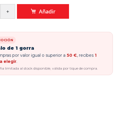
Añadir
OCIÓN
lo de 1 gorra
pras por valor igual o superior a
50 €
, recibes
1
a elegir
.
 limitada al stock disponible, válida por tique de compra.