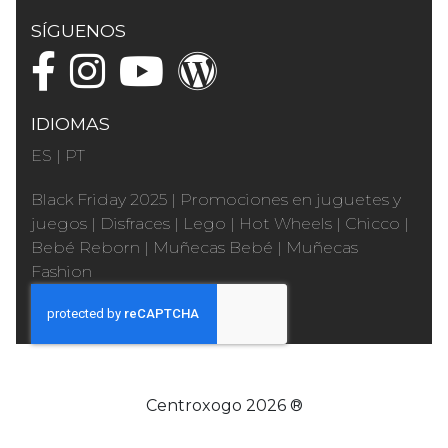
SÍGUENOS
IDIOMAS
ES
|
PT
Black Friday 2025
|
Promociones en juguetes y
juegos
|
Disfraces
|
Lego
|
Hot Wheels
|
Chicco
|
Bebé Reborn
|
Muñecas Bebé
|
Muñecas
Fashion
Centroxogo 2026 ®