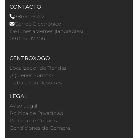
CONTACTO
986 609 742
Correo Electrónico
De lunes a viernes (laborables)
09.00h · 17.30h
CENTROXOGO
Localizador de Tiendas
¿Quienes Somos?
Trabaja con Nosotros
LEGAL
Aviso Legal
Política de Privacidad
Política de Cookies
Condiciones de Compra