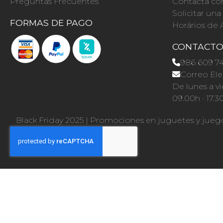
Preguntas Frecuentes
Contacta co
Solicitar un
FORMAS DE PAGO
Horários de 
CONTACT
986 609 7
Correo Ele
De lunes a vi
09.00h · 17.3
Black Friday 2025
|
Promociones en juguetes y jueg