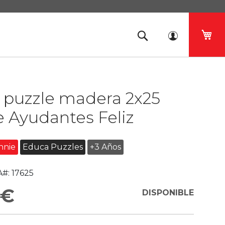
Mi 
 puzzle madera 2x25
 Ayudantes Feliz
nnie
Educa Puzzles
+3 Años
#:
17625
 €
DISPONIBLE