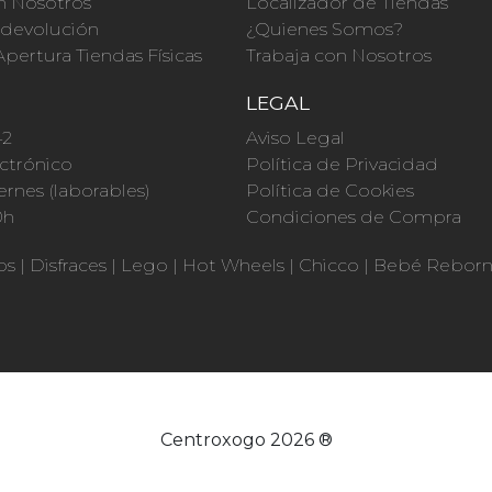
n Nosotros
Localizador de Tiendas
a devolución
¿Quienes Somos?
Apertura Tiendas Físicas
Trabaja con Nosotros
O
LEGAL
42
Aviso Legal
ctrónico
Política de Privacidad
ernes (laborables)
Política de Cookies
0h
Condiciones de Compra
os
|
Disfraces
|
Lego
|
Hot Wheels
|
Chicco
|
Bebé Rebor
Centroxogo 2026 ®