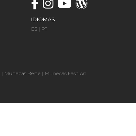
IDIOMAS
ES
|
PT
n
|
Muñecas Bebé
|
Muñecas Fashion