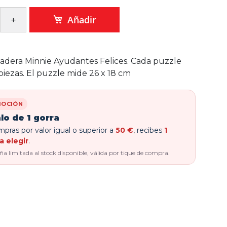
Añadir
adera Minnie Ayudantes Felices. Cada puzzle
piezas. El puzzle mide 26 x 18 cm
OCIÓN
lo de 1 gorra
pras por valor igual o superior a
50 €
, recibes
1
a elegir
.
 limitada al stock disponible, válida por tique de compra.