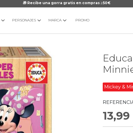
🎁 Recibe una gorra gratis en compras ≥50€
PERSONAJES
MARCA
PROMO
Saltar
Educa
al
comienzo
Minnie
de
la
galería
Mickey & Mi
de
imágenes
REFERENCIA
13,99