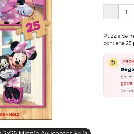
Puzzle de m
contiene 25 
PROM
Rega
En com
gorra 
Campaña
2x25 Minnie Ayudantes Feliz