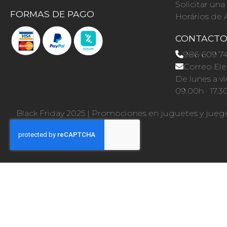
Solicitar un
FORMAS DE PAGO
Horários de 
CONTACT
986 609 7
Correo Ele
De lunes a vi
09.00h · 17.3
Black Friday 2025
|
Promociones en juguetes y jueg