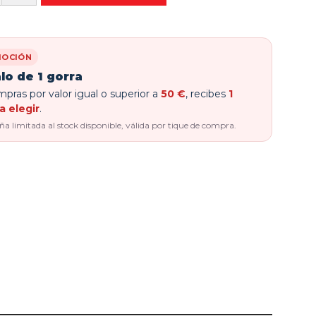
OCIÓN
lo de 1 gorra
pras por valor igual o superior a
50 €
, recibes
1
a elegir
.
 limitada al stock disponible, válida por tique de compra.