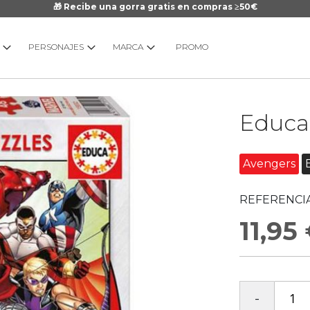
🎁 Recibe una gorra gratis en compras ≥50€
PERSONAJES
MARCA
PROMO
Saltar
Educa
al
comienzo
de
Avengers
la
galería
REFERENCIA
de
imágenes
11,95