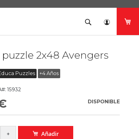
Mi 
 puzzle 2x48 Avengers
Educa Puzzles
+4 Años
#:
15932
 €
DISPONIBLE
Añadir