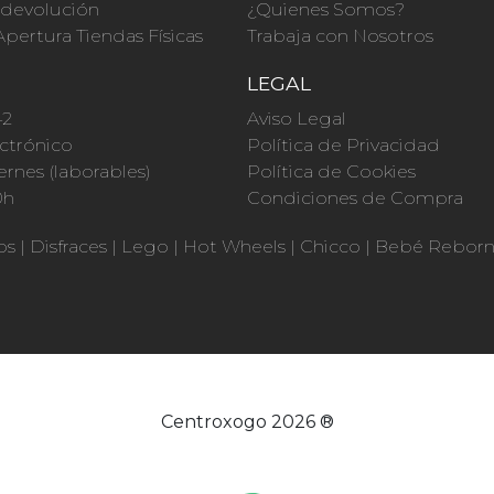
a devolución
¿Quienes Somos?
Apertura Tiendas Físicas
Trabaja con Nosotros
O
LEGAL
42
Aviso Legal
ctrónico
Política de Privacidad
ernes (laborables)
Política de Cookies
0h
Condiciones de Compra
os
|
Disfraces
|
Lego
|
Hot Wheels
|
Chicco
|
Bebé Rebor
Centroxogo 2026 ®