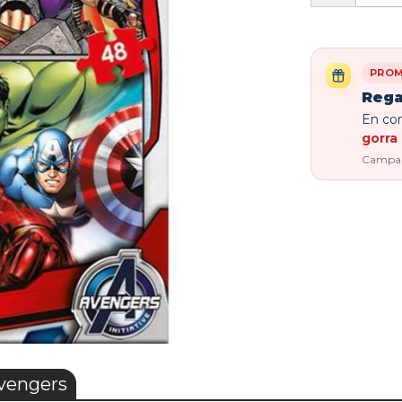
PROM
Rega
En com
gorra 
Campaña
vengers