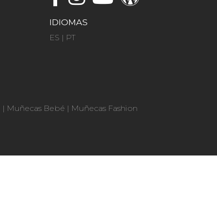
IDIOMAS
ES
|
PT
n
|
Muñecas Bebé
|
Muñecas Fashion