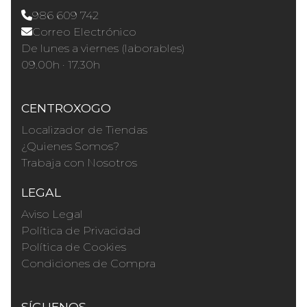
986 609 742
Correo Electrónico
De lunes a viernes (laborables)
09.00h · 17.30h
CENTROXOGO
Localizador de Tiendas
¿Quienes Somos?
Trabaja con Nosotros
LEGAL
Aviso Legal
Política de Privacidad
Política de Cookies
Condiciones de Compra
SÍGUENOS