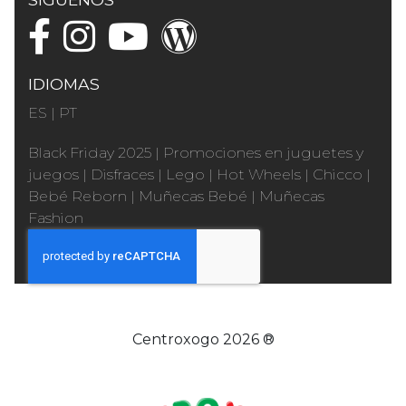
IDIOMAS
ES
|
PT
Black Friday 2025
|
Promociones en juguetes y
juegos
|
Disfraces
|
Lego
|
Hot Wheels
|
Chicco
|
Bebé Reborn
|
Muñecas Bebé
|
Muñecas
Fashion
Centroxogo 2026 ®