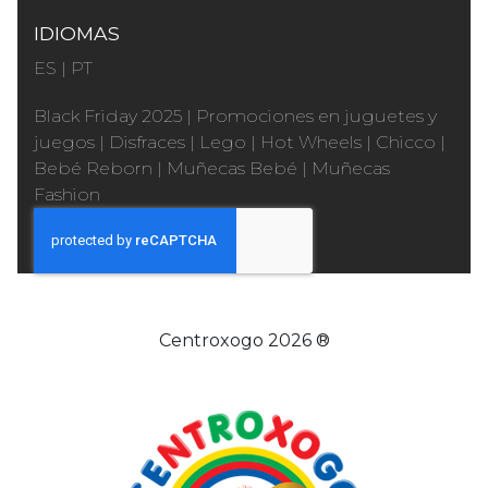
IDIOMAS
ES
|
PT
Black Friday 2025
|
Promociones en juguetes y
juegos
|
Disfraces
|
Lego
|
Hot Wheels
|
Chicco
|
Bebé Reborn
|
Muñecas Bebé
|
Muñecas
Fashion
Centroxogo 2026 ®