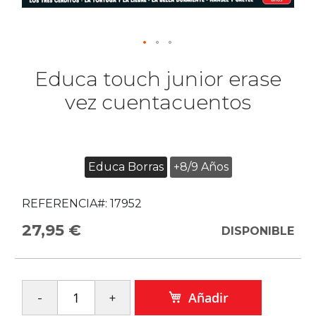
Educa touch junior erase
vez cuentacuentos
Educa Borras
+8/9 Años
REFERENCIA#:
17952
27,95 €
DISPONIBLE
Añadir