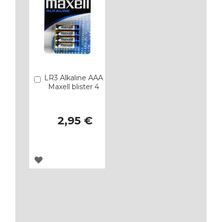
LR3 Alkaline AAA
Añadir
Maxell blister 4
2,95 €
AGREGAR
A
LOS
FAVORITOS